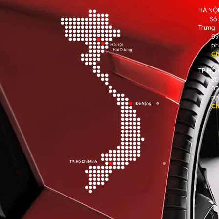
HÀ NỘ
Số 
Trưng
09
ph
Ch
TP HỒ 
205
05
ph
Ch