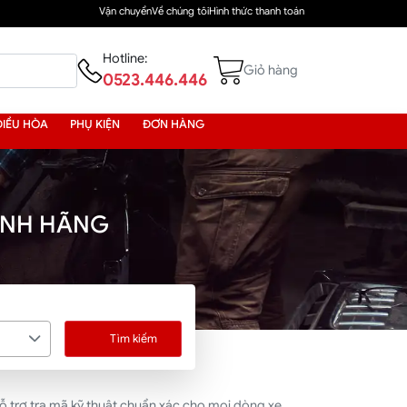
Vận chuyển
Về chúng tôi
Hình thức thanh toán
Hotline:
Giỏ hàng
0523.446.446
ĐIỀU HÒA
PHỤ KIỆN
ĐƠN HÀNG
HÍNH HÃNG
Tìm kiếm
ỗ trợ tra mã kỹ thuật chuẩn xác cho mọi dòng xe.