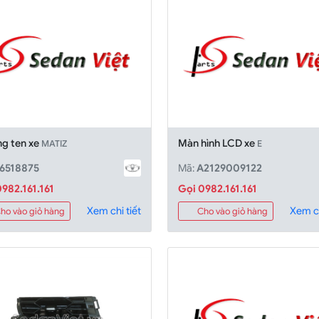
ng ten xe
Màn hình LCD xe
MATIZ
E
6518875
Mã:
A2129009122
982.161.161
Gọi 0982.161.161
Xem chi tiết
Xem ch
ho vào giỏ hàng
Cho vào giỏ hàng