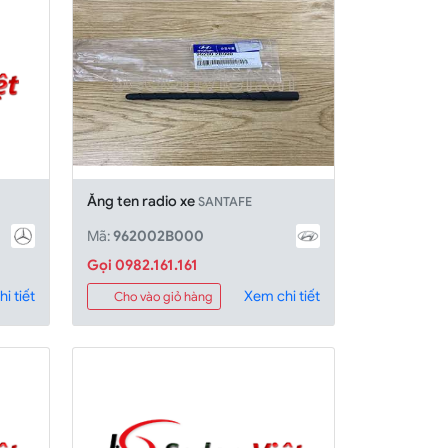
Ăng ten radio xe
SANTAFE
Mã:
962002B000
Gọi 0982.161.161
i tiết
Xem chi tiết
Cho vào giỏ hàng