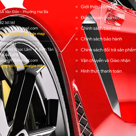
I
Giới thiệu công ty
5A Vân Đồn - Phường Hai Bà
Điều khoản giao dịch
82.161.161
Chính sách bảo mật
utung978@gmail.com
úng tôi trên Google map
Chính sách bảo hành
CHÍ MINH
/56 Hồ Ngọc Lãm - P. Bình Tân
Chính sách đổi trả sản phẩ
88.445.678
Vận chuyển và Giao nhận
utung978@gmail.com
úng tôi trên Google map
Hình thức thanh toán