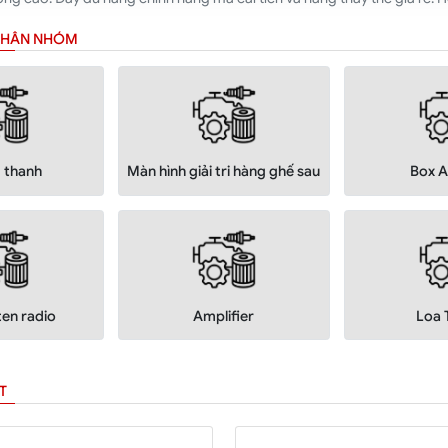
 PHÂN NHÓM
 thanh
Màn hình giải tri hàng ghế sau
Box A
ten radio
Amplifier
Loa 
T