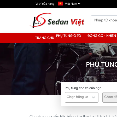
Vị trí cửa hàng
PHỤ TÙNG Ô TÔ
ĐỘNG CƠ - NHIÊN 
TRANG CHỦ
PHỤ TÙNG
Phụ tùng cho xe của bạn
Chọn hãng xe
Chọn dò
Chuyên cung cấp Hệ thống âm thanh giải trí chất lượ