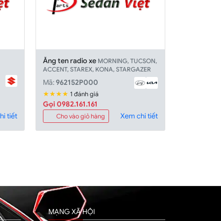
Ăng ten radio xe
MORNING, TUCSON,
ACCENT, STAREX, KONA, STARGAZER
Mã:
962152P000
★★★★
1 đánh giá
Gọi 0982.161.161
i tiết
Xem chi tiết
Cho vào giỏ hàng
MẠNG XÃ HỘI