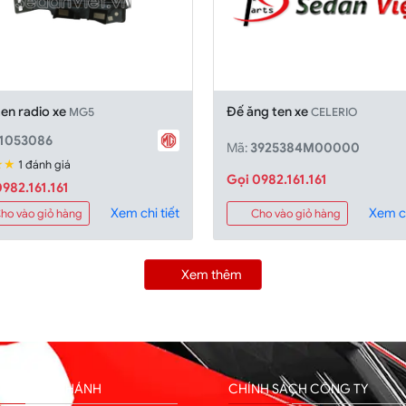
en radio xe
Đế ăng ten xe
MG5
CELERIO
1053086
Mã:
3925384M00000
★★
1 đánh giá
Gọi 0982.161.161
982.161.161
Xem ch
Xem chi tiết
Cho vào giỏ hàng
ho vào giỏ hàng
Xem thêm
HỐNG CHI NHÁNH
CHÍNH SÁCH CÔNG TY