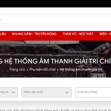
LIỆU
KHUNG GẦM - TRUYỀN ĐỘNG
THÂN VỎ - NỘI THẤT
ĐIỆN - 
 HỆ THỐNG ÂM THANH GIẢI TRÍ C
Trang chủ
Phụ kiện đồ chơi
Hệ thống âm thanh giải trí
ng xe
Năm sản xuất
Loại phụ tùng
ng cao. Đầy đủ hàng chính hãng mã cải tiến và hàng thay thế giá rẻ. H