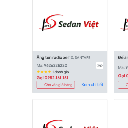
Ăng ten radio xe
Đế ă
I10, SANTAFE
Mã:
962632E220
Mã:
9
★★★★
1 đánh giá
Gọi 0
Gọi 0982.161.161
Xem chi tiết
Cho vào giỏ hàng
C