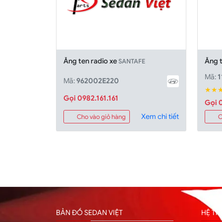
Ăng ten radio xe
Ăng t
SANTAFE
Mã:
1
Mã:
962002E220
★★
Gọi 0982.161.161
Gọi 0
Xem chi tiết
Cho vào giỏ hàng
C
BẢN ĐỒ SEDAN VIỆT
HỆ T