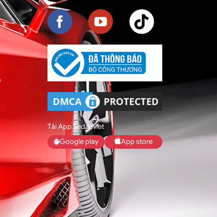
m
Tải App Sedanviet
Google play
App store