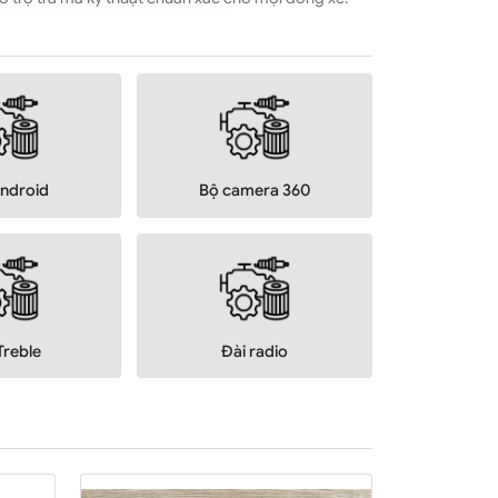
ndroid
Bộ camera 360
Treble
Đài radio