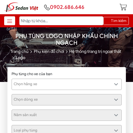
0902.686.646
Tìm kiếm
PHỤ TÙNG LOGO NHẬP KHẨU CHÍNH
NGẠCH
Trang chủ
Phụ kiện đồ chơi
Hệ thống trang trí ngoại thất
Logo
Phụ tùng cho xe của bạn
Chọn hãng xe
Chọn dòng xe
Năm sản xuất
Loại phụ tùng