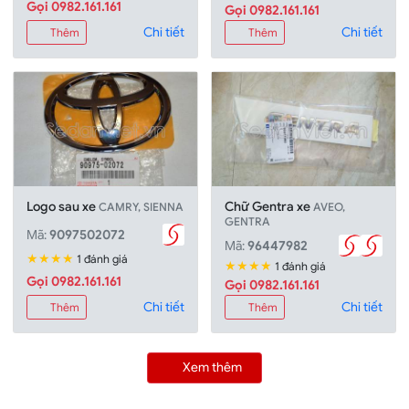
Gọi 0982.161.161
Gọi 0982.161.161
Chi tiết
Chi tiết
Thêm
Thêm
Logo sau xe
Chữ Gentra xe
CAMRY, SIENNA
AVEO,
GENTRA
Mã:
9097502072
Mã:
96447982
★★★★
1 đánh giá
★★★★
1 đánh giá
Gọi 0982.161.161
Gọi 0982.161.161
Chi tiết
Chi tiết
Thêm
Thêm
Xem thêm