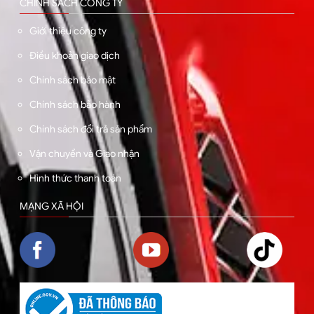
CHÍNH SÁCH CÔNG TY
Giới thiệu công ty
Điều khoản giao dịch
Chính sách bảo mật
Chính sách bảo hành
Chính sách đổi trả sản phẩm
Vận chuyển và Giao nhận
Hình thức thanh toán
MẠNG XÃ HỘI