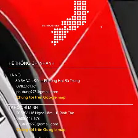
HỆ THỐNG CHI NHÁNH
HÀ NỘI
Số 5A Vân Đồn - Phường Hai Bà Trưng
0982.161.161
phutung978@gmail.com
Chúng tôi trên Google map
TP HỒ CHÍ MINH
205/56 Hồ Ngọc Lãm - P. Bình Tân
0588.445.678
phutung978@gmail.com
Chúng tôi trên Google map