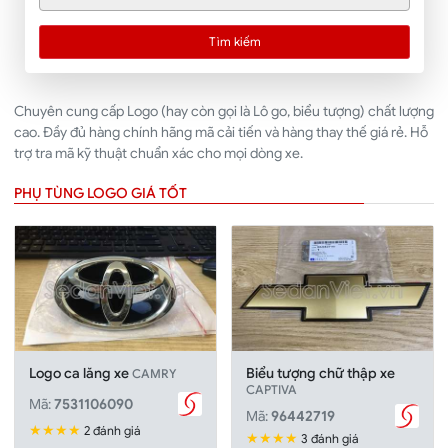
Tìm kiếm
Chuyên cung cấp Logo (hay còn gọi là Lô go, biểu tượng) chất lượng
cao. Đầy đủ hàng chính hãng mã cải tiến và hàng thay thế giá rẻ. Hỗ
trợ tra mã kỹ thuật chuẩn xác cho mọi dòng xe.
PHỤ TÙNG LOGO GIÁ TỐT
Logo ca lăng xe
Biểu tượng chữ thập xe
CAMRY
CAPTIVA
Mã:
7531106090
Mã:
96442719
★★★★
2 đánh giá
★★★★
3 đánh giá