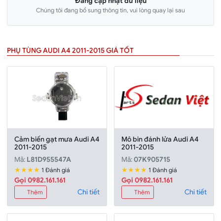
Đang cập nhật dữ liệu
Chúng tôi đang bổ sung thông tin, vui lòng quay lại sau
PHỤ TÙNG AUDI A4 2011-2015 GIÁ TỐT
Cảm biến gạt mưa Audi A4
Mô bin đánh lửa Audi A4
2011-2015
2011-2015
Mã:
L81D955547A
Mã:
07K905715
★★★★
★★★★
1 Đánh giá
1 Đánh giá
Gọi 0982.161.161
Gọi 0982.161.161
Chi tiết
Chi tiết
Thêm
Thêm