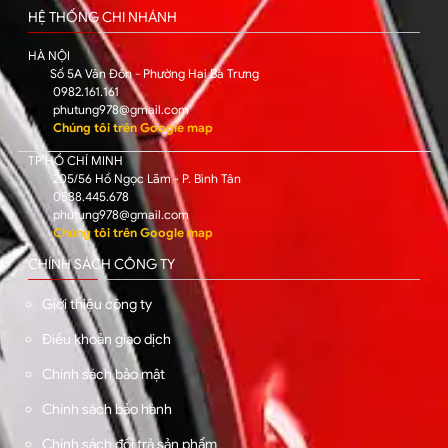
HỆ THỐNG CHI NHÁNH
HÀ NỘI
Số 5A Vân Đồn - Phường Hai Bà Trưng
0982.161.161
phutung978@gmail.com
Chúng tôi trên Google map
TP HỒ CHÍ MINH
205/56 Hồ Ngọc Lãm - P. Bình Tân
0588.445.678
phutung978@gmail.com
Chúng tôi trên Google map
CHÍNH SÁCH CÔNG TY
Giới thiệu công ty
Điều khoản giao dịch
Chính sách bảo mật
Chính sách bảo hành
Chính sách đổi trả sản phẩm