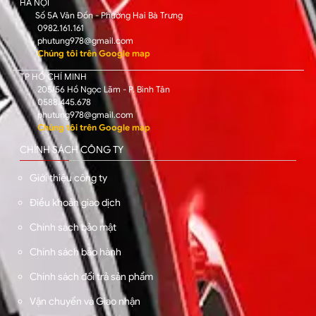
HÀ NỘI
Số 5A Vân Đồn - Phường Hai Bà Trưng
0982.161.161
phutung978@gmail.com
Chúng tôi trên Google map
TP HỒ CHÍ MINH
205/56 Hồ Ngọc Lãm - P. Bình Tân
0588.445.678
phutung978@gmail.com
Chúng tôi trên Google map
CHÍNH SÁCH CÔNG TY
Giới thiệu công ty
Điều khoản giao dịch
Chính sách bảo mật
Chính sách bảo hành
Chính sách đổi trả sản phẩm
Vận chuyển và Giao nhận