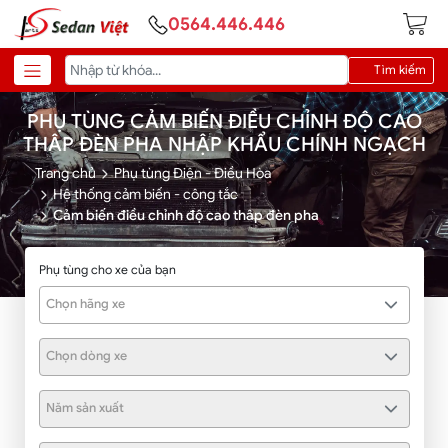
0564.446.446
Tìm kiếm
PHỤ TÙNG CẢM BIẾN ĐIỀU CHỈNH ĐỘ CAO
THÂP ĐÈN PHA NHẬP KHẨU CHÍNH NGẠCH
Trang chủ
Phụ tùng Điện - Điều Hòa
Hệ thống cảm biến - công tắc
Cảm biến điều chỉnh độ cao thâp đèn pha
Phụ tùng cho xe của bạn
Chọn hãng xe
Chọn dòng xe
Năm sản xuất