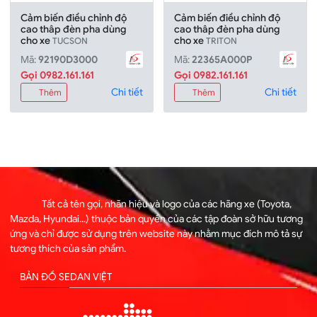
Cảm biến điều chỉnh độ
Cảm biến điều chỉnh độ
cao thâp đèn pha dùng
cao thâp đèn pha dùng
cho xe
cho xe
TUCSON
TRITON
Mã:
92190D3000
Mã:
22365A000P
Gọi 0982.161.161
Gọi 0982.161.161
Chi tiết
Chi tiết
Thêm
Thêm
Tất cả tên gọi, nhãn hiệu và logo của các hãng xe (Toyota,
Mazda, Hyundai...) thuộc bản quyền của các tập đoàn sở hữu tương
ứng và chỉ được sử dụng trên website này nhằm mục đích mô tả sự
tương thích của sản phẩm.
BẢN ĐỒ SEDAN VIỆT