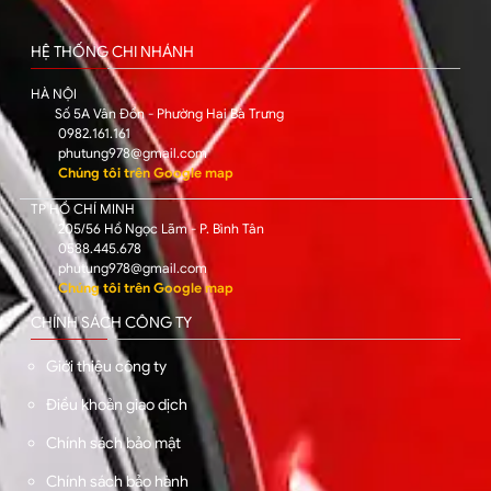
HỆ THỐNG CHI NHÁNH
HÀ NỘI
Số 5A Vân Đồn - Phường Hai Bà Trưng
0982.161.161
phutung978@gmail.com
Chúng tôi trên Google map
TP HỒ CHÍ MINH
205/56 Hồ Ngọc Lãm - P. Bình Tân
0588.445.678
phutung978@gmail.com
Chúng tôi trên Google map
CHÍNH SÁCH CÔNG TY
Giới thiệu công ty
Điều khoản giao dịch
Chính sách bảo mật
Chính sách bảo hành