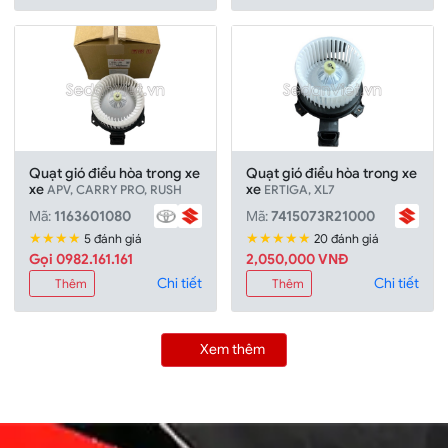
Quạt gió điều hòa trong xe
Quạt gió điều hòa trong xe
xe
xe
APV, CARRY PRO, RUSH
ERTIGA, XL7
Mã:
1163601080
Mã:
7415073R21000
★★★★
★★★★★
5 đánh giá
20 đánh giá
Gọi 0982.161.161
2,050,000 VNĐ
Chi tiết
Chi tiết
Thêm
Thêm
Xem thêm