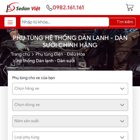
0982.161.161
Tìm kiếm
PHỤ TÙNG HỆ THỐNG DÀN LẠNH - DÀN
SƯỞI CHÍNH HÃNG
Trang chủ
Phụ tùng Điện - Điều Hòa
Hệ thống Dàn lạnh - Dàn sưởi
Phụ tùng cho xe của bạn
Chọn hãng xe
Chọn dòng xe
Năm sản xuất
Loại phụ tùng