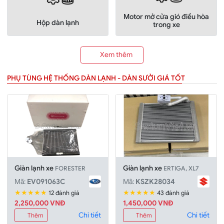
Motor mở cửa gió điều hòa
Hộp dàn lạnh
trong xe
Xem thêm
PHỤ TÙNG HỆ THỐNG DÀN LẠNH - DÀN SƯỞI GIÁ TỐT
Giàn lạnh xe
Giàn lạnh xe
FORESTER
ERTIGA, XL7
Mã:
EV091063C
Mã:
KSZK28034
★★★★★
★★★★★
12 đánh giá
43 đánh giá
2,250,000 VNĐ
1,450,000 VNĐ
Chi tiết
Chi tiết
Thêm
Thêm