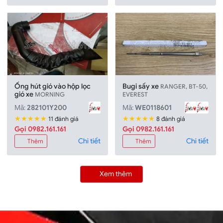
Ống hút gió vào hộp lọc
Bugi sấy xe
RANGER, BT-50,
gió xe
MORNING
EVEREST
Mã:
282101Y200
Mã:
WE0118601
★★★★★
★★★★★
11 đánh giá
8 đánh giá
Gọi 0982.161.161
Gọi 0982.161.161
Chi tiết
Chi tiết
Thêm
Thêm
Xem thêm