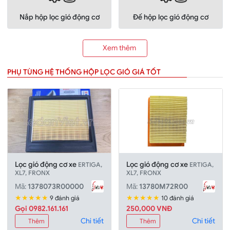
Nắp hộp lọc gió động cơ
Đế hộp lọc gió động cơ
Xem thêm
PHỤ TÙNG HỆ THỐNG HỘP LỌC GIÓ GIÁ TỐT
Lọc gió động cơ xe
Lọc gió động cơ xe
ERTIGA,
ERTIGA,
XL7, FRONX
XL7, FRONX
Mã:
1378073R00000
Mã:
13780M72R00
★★★★★
★★★★★
9 đánh giá
10 đánh giá
Gọi 0982.161.161
250,000 VNĐ
Chi tiết
Chi tiết
Thêm
Thêm