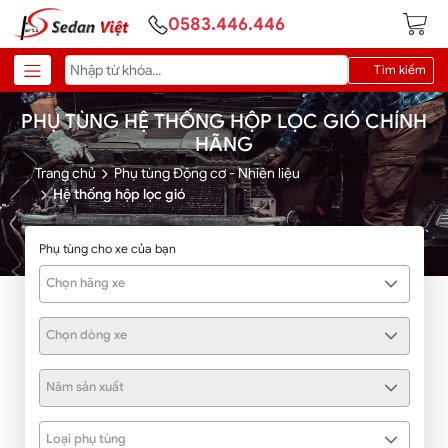
0583.446.446
Tìm kiếm
PHỤ TÙNG HỆ THỐNG HỘP LỌC GIÓ CHÍNH
HÃNG
Trang chủ
Phụ tùng Động cơ - Nhiên liệu
Hệ thống hộp lọc gió
Phụ tùng cho xe của bạn
Chọn hãng xe
Chọn dòng xe
Năm sản xuất
Loại phụ tùng