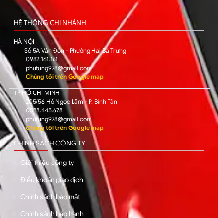
HỆ THỐNG CHI NHÁNH
HÀ NỘI
Số 5A Vân Đồn - Phường Hai Bà Trưng
0982.161.161
phutung978@gmail.com
Chúng tôi trên Google map
TP HỒ CHÍ MINH
205/56 Hồ Ngọc Lãm - P. Bình Tân
0588.445.678
phutung978@gmail.com
Chúng tôi trên Google map
CHÍNH SÁCH CÔNG TY
Giới thiệu công ty
Điều khoản giao dịch
Chính sách bảo mật
Chính sách bảo hành