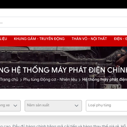
LIỆU
KHUNG GẦM - TRUYỀN ĐỘNG
THÂN VỎ - NỘI THẤT
ĐIỆN - 
NG HỆ THỐNG MÁY PHÁT ĐIỆN CHÍ
Trang chủ
Phụ tùng Động cơ - Nhiên liệu
Hệ thống máy phát điện
ng xe
Năm sản xuất
Loại phụ tùng
cao. Đầy đủ hàng chính hãng mã cải tiến và hàng thay thế giá rẻ. Hỗ 