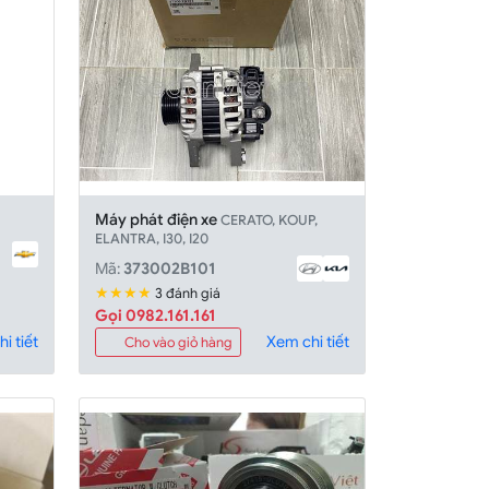
Máy phát điện xe
CERATO, KOUP,
ELANTRA, I30, I20
Mã:
373002B101
★★★★
3 đánh giá
Gọi 0982.161.161
i tiết
Xem chi tiết
Cho vào giỏ hàng