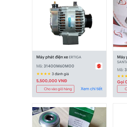
Máy phát điện xe
Máy 
ERTIGA
SANT
Mã:
31400M60M00
Mã:
★★★★
3 đánh giá
★★
5,500,000 VNĐ
Gọi 0
Xem chi tiết
Cho vào giỏ hàng
C