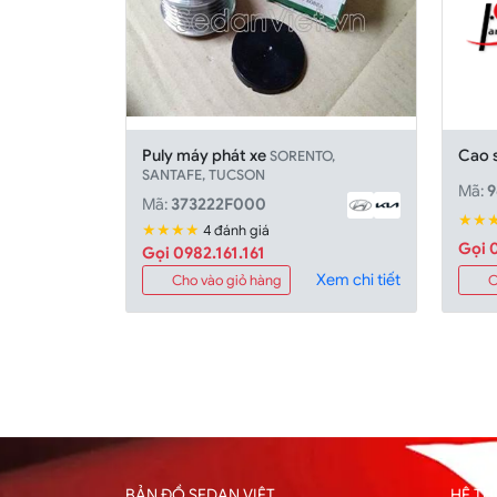
Puly máy phát xe
Cao 
SORENTO,
SANTAFE, TUCSON
Mã:
9
Mã:
373222F000
★★
★★★★
4 đánh giá
Gọi 0
Gọi 0982.161.161
Xem chi tiết
Cho vào giỏ hàng
C
BẢN ĐỒ SEDAN VIỆT
HỆ T