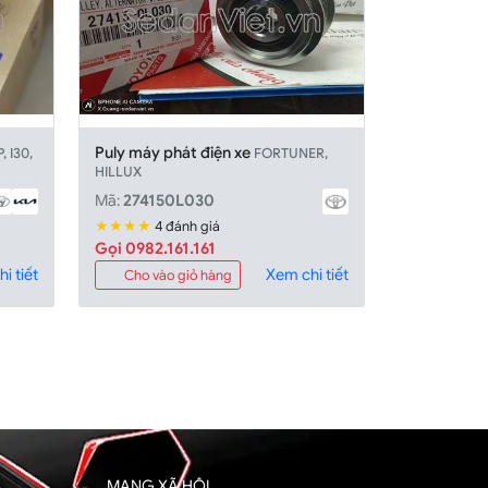
Puly máy phát điện xe
 I30,
FORTUNER,
HILLUX
Mã:
274150L030
★★★★
4 đánh giá
Gọi 0982.161.161
i tiết
Xem chi tiết
Cho vào giỏ hàng
MẠNG XÃ HỘI