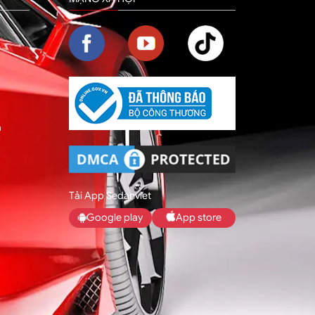
m
Tải App Sedanviet
Google play
App store