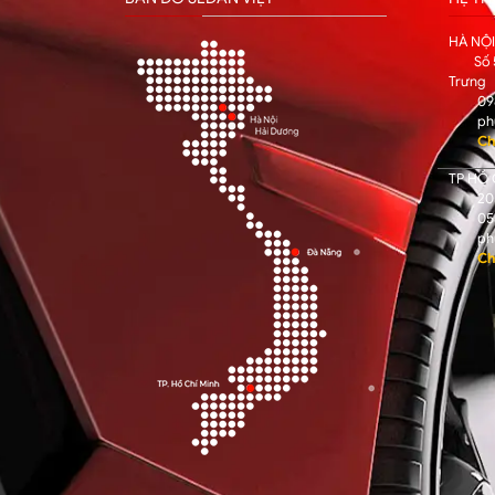
HÀ NỘ
Số 
Trưng
09
ph
Ch
TP HỒ 
205
05
ph
Ch