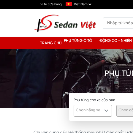
Vị trí cửa hàng
PHỤ TÙNG Ô TÔ
ĐỘNG CƠ - NHIÊN 
TRANG CHỦ
PHỤ TÙ
Phụ tùng cho xe của bạn
Chọn hãng xe
Chọn dò
Chuyên cung cấp Hệ thống máy phát điện chất lượng 