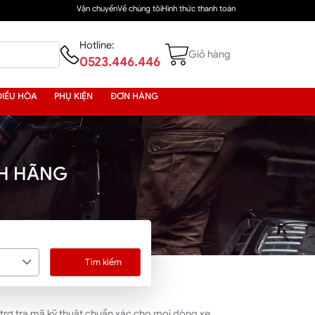
Vận chuyển
Về chúng tôi
Hình thức thanh toán
Hotline:
Giỏ hàng
0523.446.446
ĐIỀU HÒA
PHỤ KIỆN
ĐƠN HÀNG
NH HÃNG
Tìm kiếm
trợ tra mã kỹ thuật chuẩn xác cho mọi dòng xe.