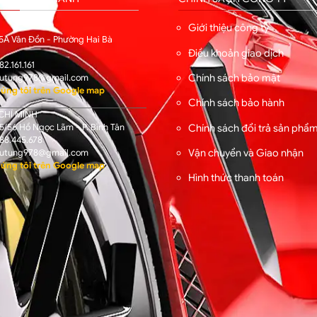
I
Giới thiệu công ty
5A Vân Đồn - Phường Hai Bà
Điều khoản giao dịch
82.161.161
Chính sách bảo mật
utung978@gmail.com
úng tôi trên Google map
Chính sách bảo hành
CHÍ MINH
/56 Hồ Ngọc Lãm - P. Bình Tân
Chính sách đổi trả sản phẩ
88.445.678
Vận chuyển và Giao nhận
utung978@gmail.com
úng tôi trên Google map
Hình thức thanh toán