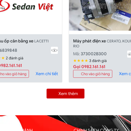
su ốp cân bằng xe
Máy phát điện xe
LACETTI
CERATO, KOUP,
RIO
6839848
Mã:
373002B300
★★
2 đánh giá
★★★★
3 đánh giá
982.161.161
Gọi 0982.161.161
Xem chi tiết
Xem ch
ho vào giỏ hàng
Cho vào giỏ hàng
Xem thêm
HỐNG CHI NHÁNH
CHÍNH SÁCH CÔNG TY