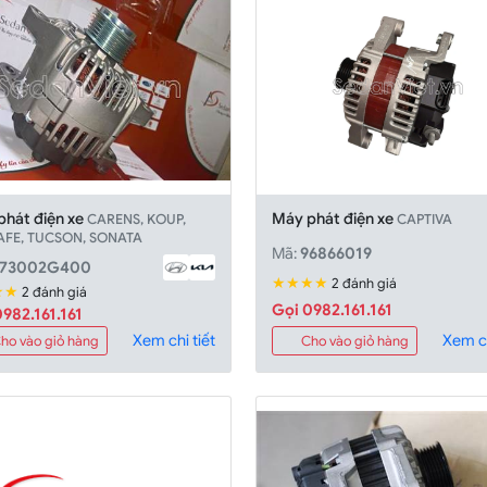
phát điện xe
Máy phát điện xe
CARENS, KOUP,
CAPTIVA
AFE, TUCSON, SONATA
Mã:
96866019
373002G400
★★★★
2 đánh giá
★★
2 đánh giá
Gọi 0982.161.161
982.161.161
Xem chi tiết
Xem ch
ho vào giỏ hàng
Cho vào giỏ hàng