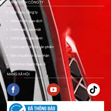
CHÍNH SÁCH CÔNG TY
Giới thiệu công ty
Điều khoản giao dịch
Chính sách bảo mật
Chính sách bảo hành
Chính sách đổi trả sản phẩm
Vận chuyển và Giao nhận
Hình thức thanh toán
MẠNG XÃ HỘI