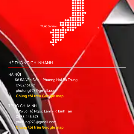
HỆ THỐNG CHI NHÁNH
HÀ NỘI
Số 5A Vân Đồn - Phường Hai Bà Trưng
0982.161.161
phutung978@gmail.com
Chúng tôi trên Google map
TP HỒ CHÍ MINH
205/56 Hồ Ngọc Lãm - P. Bình Tân
0588.445.678
phutung978@gmail.com
Chúng tôi trên Google map