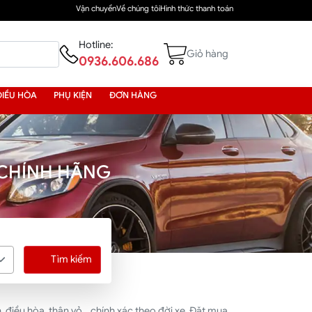
Vận chuyển
Về chúng tôi
Hình thức thanh toán
Hotline:
Giỏ hàng
0936.606.686
ĐIỀU HÒA
PHỤ KIỆN
ĐƠN HÀNG
 CHÍNH HÃNG
Tìm kiếm
điều hòa, thân vỏ... chính xác theo đời xe. Đặt mua