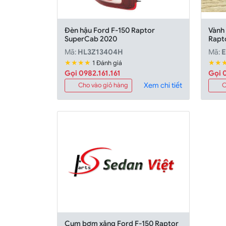
Đèn hậu Ford F-150 Raptor
Vành
SuperCab 2020
Rapt
Mã:
HL3Z13404H
Mã:
E
★★★★
★★
1 Đánh giá
Gọi 0982.161.161
Gọi 0
Xem chi tiết
Cho vào giỏ hàng
C
Cụm bơm xăng Ford F-150 Raptor