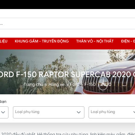
LIỆU
KHUNG GẦM - TRUYỀN ĐỘNG
THÂN VỎ - NỘI THẤT
ĐIỆN - 
ORD F-150 RAPTOR SUPERCAB 2020
Trang chủ
Hãng xe
Ford
F-150
2020
 bạn
Loại phụ tùng
Loại phụ tùng
0 đầy đủ nhất. Hệ thống tra cứu phụ tùng, linh kiện máy, gầm, điện, 