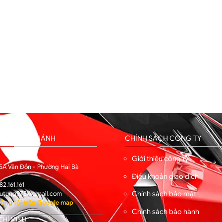
HỐNG CHI NHÁNH
CHÍNH SÁCH CÔNG TY
I
Giới thiệu công ty
5A Vân Đồn - Phường Hai Bà
Điều khoản giao dịch
82.161.161
Chính sách bảo mật
utung978@gmail.com
úng tôi trên Google map
Chính sách bảo hành
CHÍ MINH