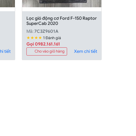
Lọc gió động cơ Ford F-150 Raptor
SuperCab 2020
Mã:
7C3Z9601A
★★★★
1 Đánh giá
Gọi 0982.161.161
i tiết
Xem chi tiết
Cho vào giỏ hàng