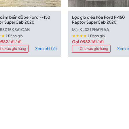
 cảm biến đỗ xe Ford F-150
Lọc gió điều hòa Ford F-150
or SuperCab 2020
Raptor SuperCab 2020
B3Z15K861CAK
Mã:
KL3Z19N619AA
★★
★★★★
1 Đánh giá
1 Đánh giá
982.161.161
Gọi 0982.161.161
Xem chi tiết
Xem ch
ho vào giỏ hàng
Cho vào giỏ hàng