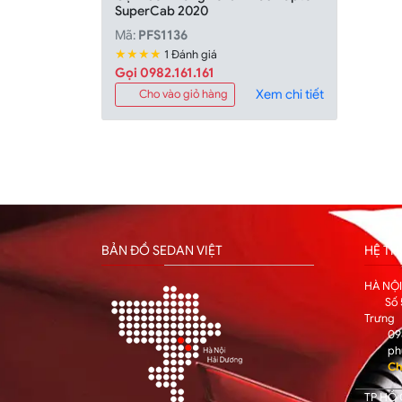
SuperCab 2020
Mã:
PFS1136
★★★★
1 Đánh giá
Gọi 0982.161.161
Xem chi tiết
Cho vào giỏ hàng
BẢN ĐỒ SEDAN VIỆT
HỆ T
HÀ NỘ
Số 
Trưng
09
ph
Ch
TP HỒ 