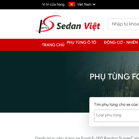
Vị trí cửa hàng
PHỤ TÙNG Ô TÔ
ĐỘNG CƠ - NHIÊN 
TRANG CHỦ
PHỤ TÙNG F
Tìm phụ tùng cho xe của
Loại phụ tùng
Danh mục phụ tùng xe Ford F-150 Raptor SuperCab 202