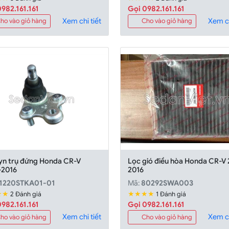
982.161.161
Gọi 0982.161.161
Xem chi tiết
Xem ch
ho vào giỏ hàng
Cho vào giỏ hàng
yn trụ đứng Honda CR-V
Lọc gió điều hòa Honda CR-V 
-2016
2016
1220STKA01-01
Mã:
80292SWA003
★★
★★★★
2 Đánh giá
1 Đánh giá
982.161.161
Gọi 0982.161.161
Xem chi tiết
Xem ch
ho vào giỏ hàng
Cho vào giỏ hàng