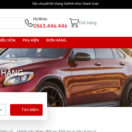
Vận chuyển
Về chúng tôi
Hình thức thanh toán
Hotline:
Giỏ hàng
0563.446.446
ĐIỀU HÒA
PHỤ KIỆN
ĐƠN HÀNG
H HÃNG
Tìm kiếm
hân vỏ... chính xác theo đời xe. Đặt mua phụ tùng ô