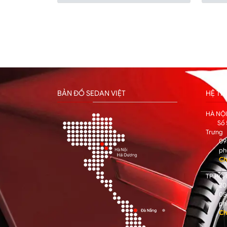
BẢN ĐỒ SEDAN VIỆT
HỆ T
HÀ NỘ
Số 
Trưng
09
ph
Ch
TP HỒ 
205
05
ph
Ch