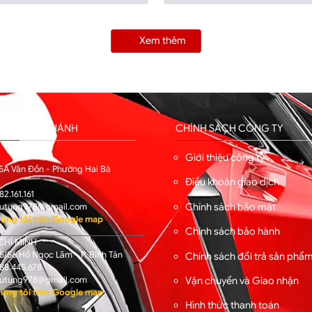
Xem thêm
HỐNG CHI NHÁNH
CHÍNH SÁCH CÔNG TY
I
Giới thiệu công ty
5A Vân Đồn - Phường Hai Bà
Điều khoản giao dịch
82.161.161
Chính sách bảo mật
utung978@gmail.com
úng tôi trên Google map
Chính sách bảo hành
CHÍ MINH
/56 Hồ Ngọc Lãm - P. Bình Tân
Chính sách đổi trả sản phẩ
88.445.678
Vận chuyển và Giao nhận
utung978@gmail.com
úng tôi trên Google map
Hình thức thanh toán