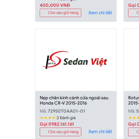
400,000 VNĐ
Gọi 0
Xem chi tiết
Cho vào giỏ hàng
C
Nẹp chân kính cánh cửa ngoài sau
Rotu
Honda CR-V 2015-2016
2015
Mã:
72950T0AA01-01
Mã:
5
★★★★
★★
2 Đánh giá
Gọi 0982.161.161
Gọi 0
Xem chi tiết
Cho vào giỏ hàng
C