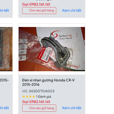
Gọi 0982.161.161
i tiết
Xem chi tiết
Cho vào giỏ hàng
2015-
Đèn xi nhan gương Honda CR-V
2015-2016
Mã:
34300T0A003
★★★★
1 Đánh giá
Gọi 0982.161.161
i tiết
Xem chi tiết
Cho vào giỏ hàng