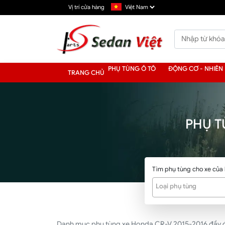
Vị trí cửa hàng
PHỤ TÙNG Ô TÔ
ĐỘNG CƠ - NHIÊN 
TRANG CHỦ
PHỤ T
Tìm phụ tùng cho xe của
Loại phụ tùng
Danh mục phụ tùng xe Honda CR-V 2015-2016 đầy đủ nh