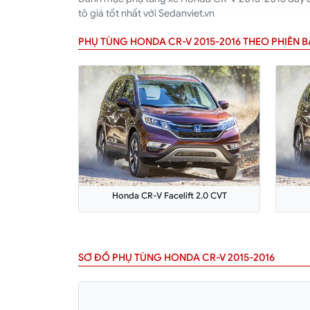
tô giá tốt nhất với Sedanviet.vn
PHỤ TÙNG HONDA CR-V 2015-2016 THEO PHIÊN 
Honda CR-V Facelift 2.0 CVT
SƠ ĐỒ PHỤ TÙNG HONDA CR-V 2015-2016