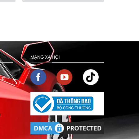
MẠNG XÃ HỘI
m