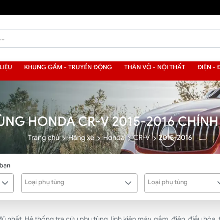
LIỆU
KHUNG GẦM - TRUYỀN ĐỘNG
THÂN VỎ - NỘI THẤT
ĐIỆN - 
ÙNG HONDA CR-V 2015-2016 CHÍN
Trang chủ
Hãng xe
Honda
CR-V
2015-2016
 bạn
Loại phụ tùng
Loại phụ tùng
ất. Hệ thống tra cứu phụ tùng, linh kiện máy, gầm, điện, điều hòa, t