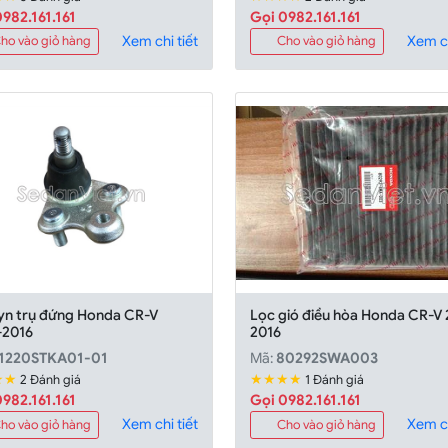
982.161.161
Gọi 0982.161.161
Xem chi tiết
Xem ch
ho vào giỏ hàng
Cho vào giỏ hàng
yn trụ đứng Honda CR-V
Lọc gió điều hòa Honda CR-V 
-2016
2016
1220STKA01-01
Mã:
80292SWA003
★★
★★★★
2 Đánh giá
1 Đánh giá
982.161.161
Gọi 0982.161.161
Xem chi tiết
Xem ch
ho vào giỏ hàng
Cho vào giỏ hàng