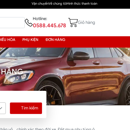
Vận chuyển
Về chúng tôi
Hình thức thanh toán
Hotline:
Giỏ hàng
0588.445.678
ĐIỀU HÒA
PHỤ KIỆN
ĐƠN HÀNG
H HÃNG
Tìm kiếm
hân vỏ... chính xác theo đời xe. Đặt mua phụ tùng ô