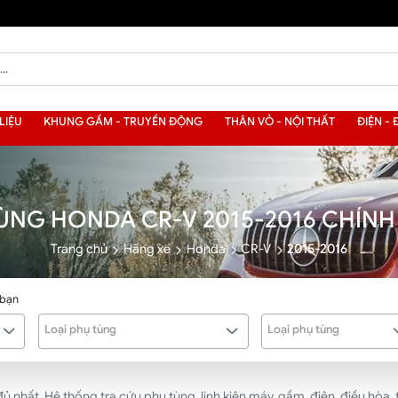
LIỆU
KHUNG GẦM - TRUYỀN ĐỘNG
THÂN VỎ - NỘI THẤT
ĐIỆN - 
ÙNG HONDA CR-V 2015-2016 CHÍN
Trang chủ
Hãng xe
Honda
CR-V
2015-2016
 bạn
Loại phụ tùng
Loại phụ tùng
ất. Hệ thống tra cứu phụ tùng, linh kiện máy, gầm, điện, điều hòa, t