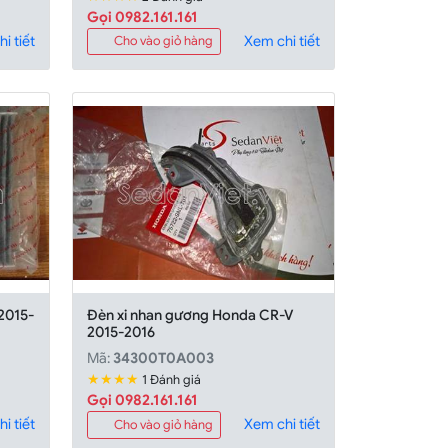
Gọi 0982.161.161
i tiết
Xem chi tiết
Cho vào giỏ hàng
2015-
Đèn xi nhan gương Honda CR-V
2015-2016
Mã:
34300T0A003
★★★★
1 Đánh giá
Gọi 0982.161.161
i tiết
Xem chi tiết
Cho vào giỏ hàng