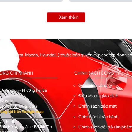
Xem thêm
ng xe (Toyota, Mazda, Hyundai...) thuộc bản quyền của các tập đoàn 
hẩm.
HỐNG CHI NHÁNH
CHÍNH SÁCH CÔNG TY
I
Giới thiệu công ty
5A Vân Đồn - Phường Hai Bà
Điều khoản giao dịch
82.161.161
Chính sách bảo mật
utung978@gmail.com
úng tôi trên Google map
Chính sách bảo hành
CHÍ MINH
/56 Hồ Ngọc Lãm - P. Bình Tân
Chính sách đổi trả sản phẩ
88.445.678