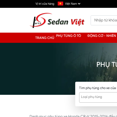
Vị trí cửa hàng
PHỤ TÙNG Ô TÔ
ĐỘNG CƠ - NHIÊN 
TRANG CHỦ
PHỤ T
Tìm phụ tùng cho xe của
Loại phụ tùng
Danh mục phụ tùng xe Honda CR-V 2015-2016 đầy đủ nh