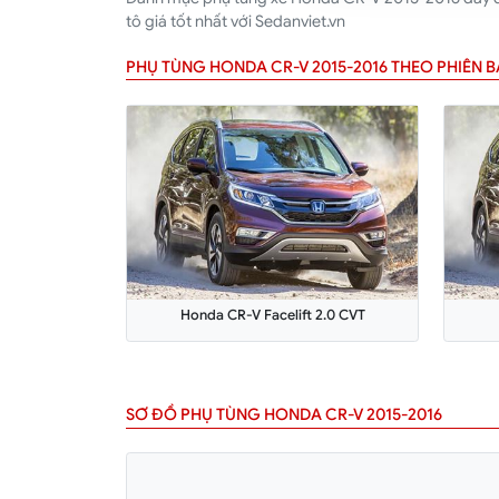
tô giá tốt nhất với Sedanviet.vn
PHỤ TÙNG HONDA CR-V 2015-2016 THEO PHIÊN 
Honda CR-V Facelift 2.0 CVT
SƠ ĐỒ PHỤ TÙNG HONDA CR-V 2015-2016