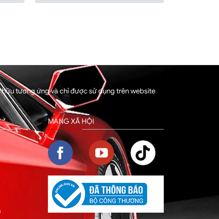
sở hữu tương ứng và chỉ được sử dụng trên website
MẠNG XÃ HỘI
m