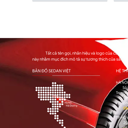
Tất cả tên gọi, nhãn hiệu và logo của các hã
này nhằm mục đích mô tả sự tương thích của sản p
BẢN ĐỒ SEDAN VIỆT
HỆ T
HÀ NỘ
Số 
Trưng
09
ph
Ch
TP HỒ 
205
05