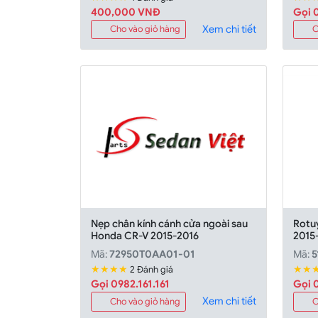
400,000 VNĐ
Gọi 0
Xem chi tiết
Cho vào giỏ hàng
C
Nẹp chân kính cánh cửa ngoài sau
Rotu
Honda CR-V 2015-2016
2015
Mã:
72950T0AA01-01
Mã:
5
★★★★
★★
2 Đánh giá
Gọi 0982.161.161
Gọi 0
Xem chi tiết
Cho vào giỏ hàng
C