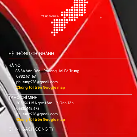
HỆ THỐNG CHI NHÁNH
HÀ NỘI
Số 5A Vân Đồn - Phường Hai Bà Trưng
0982.161.161
phutung978@gmail.com
Chúng tôi trên Google map
TP HỒ CHÍ MINH
205/56 Hồ Ngọc Lãm - P. Bình Tân
0588.445.678
phutung978@gmail.com
Chúng tôi trên Google map
CHÍNH SÁCH CÔNG TY