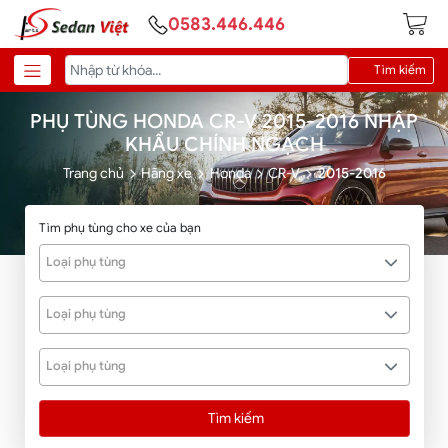
0583.446.446
Tìm kiếm
PHỤ TÙNG HONDA CR-V 2015-2016 NHẬP
KHẨU CHÍNH NGẠCH
Trang chủ
Hãng xe
Honda
CR-V
2015-2016
Tìm phụ tùng cho xe của bạn
Loại phụ tùng
Loại phụ tùng
Loại phụ tùng
Tìm kiếm