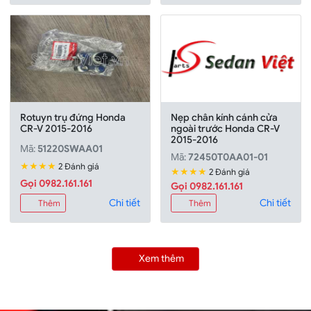
Rotuyn trụ đứng Honda
Nẹp chân kính cánh cửa
CR-V 2015-2016
ngoài trước Honda CR-V
2015-2016
Mã:
51220SWAA01
Mã:
72450T0AA01-01
★★★★
2 Đánh giá
★★★★
2 Đánh giá
Gọi 0982.161.161
Gọi 0982.161.161
Chi tiết
Chi tiết
Thêm
Thêm
Xem thêm