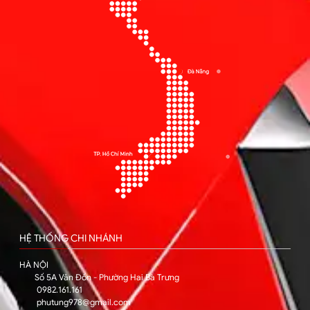
HỆ THỐNG CHI NHÁNH
HÀ NỘI
Số 5A Vân Đồn - Phường Hai Bà Trưng
0982.161.161
phutung978@gmail.com