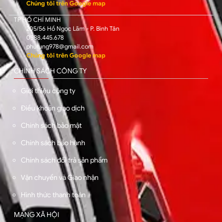
Chúng tôi trên Google map
TP HỒ CHÍ MINH
205/56 Hồ Ngọc Lãm - P. Bình Tân
0588.445.678
phutung978@gmail.com
Chúng tôi trên Google map
CHÍNH SÁCH CÔNG TY
Giới thiệu công ty
Điều khoản giao dịch
Chính sách bảo mật
Chính sách bảo hành
Chính sách đổi trả sản phẩm
Vận chuyển và Giao nhận
Hình thức thanh toán
MẠNG XÃ HỘI