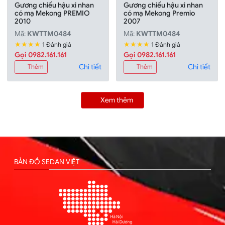
Gương chiếu hậu xi nhan
Gương chiếu hậu xi nhan
có mạ Mekong PREMIO
có mạ Mekong Premio
2010
2007
Mã:
KWTTM0484
Mã:
KWTTM0484
★★★★
★★★★
1 Đánh giá
1 Đánh giá
Gọi 0982.161.161
Gọi 0982.161.161
Chi tiết
Chi tiết
Thêm
Thêm
Xem thêm
BẢN ĐỒ SEDAN VIỆT