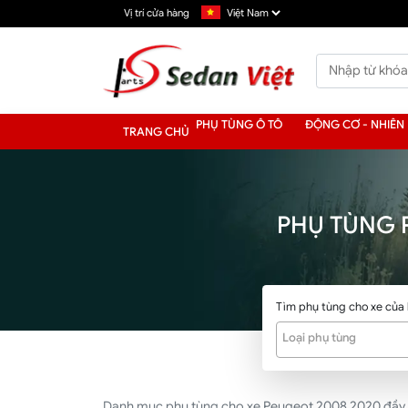
Vị trí cửa hàng
PHỤ TÙNG Ô TÔ
ĐỘNG CƠ - NHIÊN 
TRANG CHỦ
PHỤ TÙNG 
Tìm phụ tùng cho xe của
Loại phụ tùng
Danh mục phụ tùng cho xe Peugeot 2008 2020 đầy đủ n