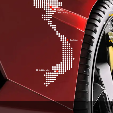
Trưng
09
ph
Ch
TP HỒ 
205
05
ph
Ch