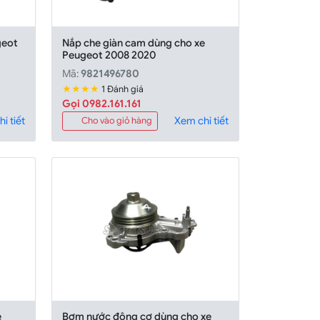
geot
Nắp che giàn cam dùng cho xe
Peugeot 2008 2020
Mã:
9821496780
★★★★
1 Đánh giá
Gọi 0982.161.161
i tiết
Xem chi tiết
Cho vào giỏ hàng
e
Bơm nước động cơ dùng cho xe