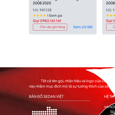
2008 2020
2008
Mã:
941128
Mã:
1
★★★★
★★
1 Đánh giá
Gọi 0982.161.161
Gọi 0
Xem chi tiết
Cho vào giỏ hàng
C
Tất cả tên gọi, nhãn hiệu và logo của các hã
này nhằm mục đích mô tả sự tương thích của sản p
BẢN ĐỒ SEDAN VIỆT
HỆ T
HÀ NỘ
Số 