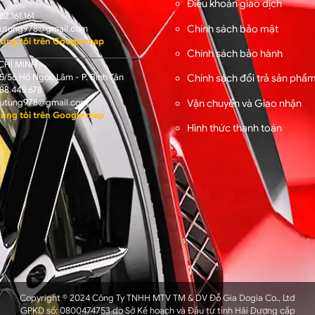
Điều khoản giao dịch
82.161.161
Chính sách bảo mật
utung978@gmail.com
úng tôi trên Google map
Chính sách bảo hành
CHÍ MINH
/56 Hồ Ngọc Lãm - P. Bình Tân
Chính sách đổi trả sản phẩ
88.445.678
Vận chuyển và Giao nhận
utung978@gmail.com
úng tôi trên Google map
Hình thức thanh toán
Copyright © 2024 Công Ty TNHH MTV TM & DV Đỗ Gia Dogia Co., Ltd
GPKD số: 0800474753 do Sở Kế hoạch và Đầu tư tỉnh Hải Dương cấp