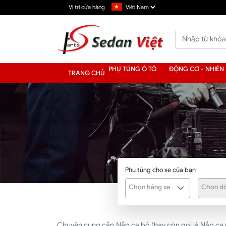
Vị trí cửa hàng
PHỤ TÙNG Ô TÔ
ĐỘNG CƠ - NHIÊN 
TRANG CHỦ
Phụ tùng cho xe của bạn
Chọn hãng xe
Chọn dò
Chuyên cung cấp Nắp ca bô (hay còn gọi là Nắp ca 