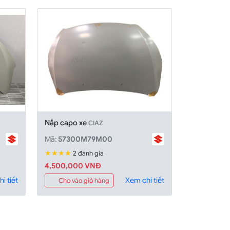
Nắp capo xe
CIAZ
Mã:
57300M79M00
★★★★
2 đánh giá
4,500,000 VNĐ
i tiết
Xem chi tiết
Cho vào giỏ hàng