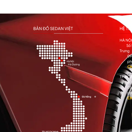
BẢN ĐỒ SEDAN VIỆT
HỆ T
HÀ NỘ
Số 
Trưng
09
ph
Ch
TP HỒ 
205
05
ph
Ch