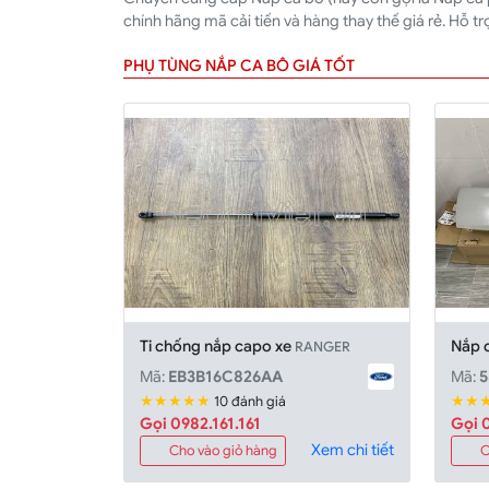
chính hãng mã cải tiến và hàng thay thế giá rẻ. Hỗ t
PHỤ TÙNG NẮP CA BÔ GIÁ TỐT
Ti chống nắp capo xe
Nắp 
RANGER
Mã:
EB3B16C826AA
Mã:
5
★★★★★
★★
10 đánh giá
Gọi 0982.161.161
Gọi 0
Xem chi tiết
Cho vào giỏ hàng
C