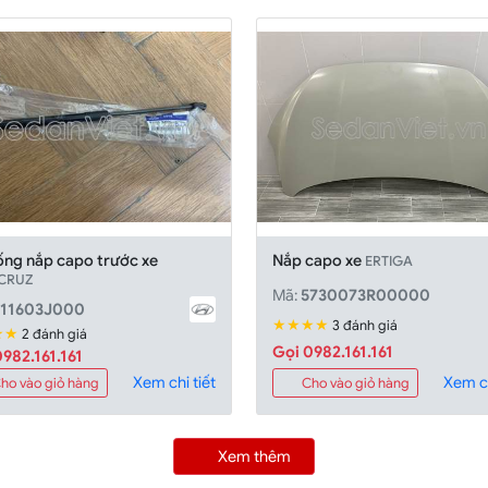
ống nắp capo trước xe
Nắp capo xe
ERTIGA
CRUZ
Mã:
5730073R00000
11603J000
★★★★
3 đánh giá
★★
2 đánh giá
Gọi 0982.161.161
982.161.161
Xem chi tiết
Xem ch
ho vào giỏ hàng
Cho vào giỏ hàng
Xem thêm