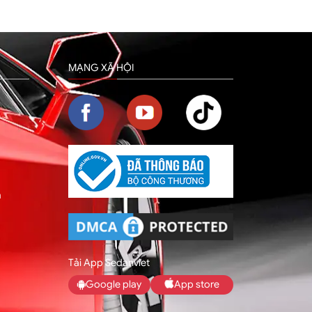
MẠNG XÃ HỘI
m
Tải App Sedanviet
Google play
App store