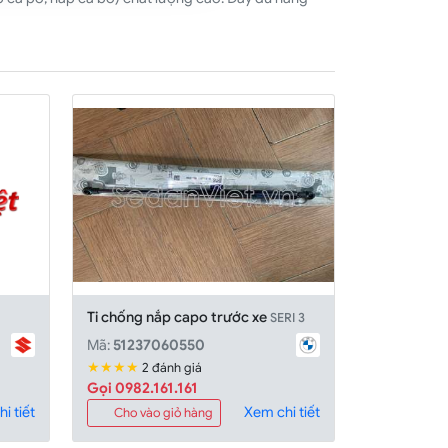
Ti chống nắp capo trước xe
SERI 3
Mã:
51237060550
★★★★
2 đánh giá
Gọi 0982.161.161
i tiết
Xem chi tiết
Cho vào giỏ hàng