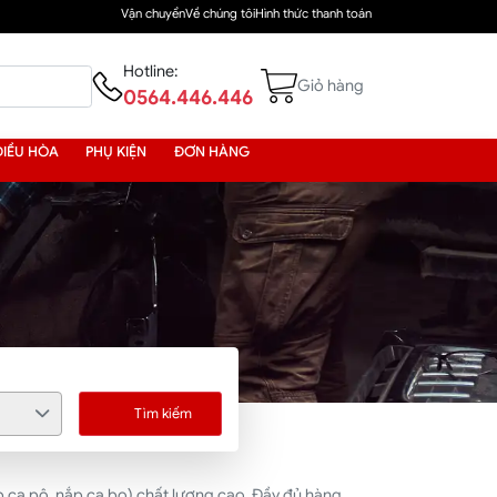
Vận chuyển
Về chúng tôi
Hình thức thanh toán
Hotline:
Giỏ hàng
0564.446.446
ĐIỀU HÒA
PHỤ KIỆN
ĐƠN HÀNG
Tìm kiếm
 ca pô, nắp ca bo) chất lượng cao. Đầy đủ hàng