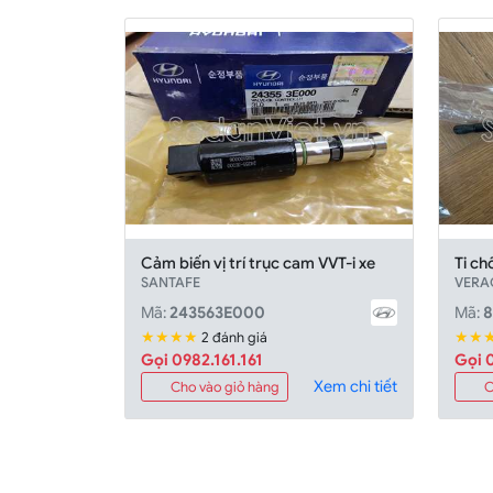
Cảm biến vị trí trục cam VVT-i xe
Ti ch
SANTAFE
VERA
Mã:
243563E000
Mã:
8
★★★★
★★
2 đánh giá
Gọi 0982.161.161
Gọi 0
Xem chi tiết
Cho vào giỏ hàng
C