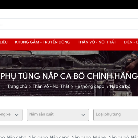
LIỆU
KHUNG GẦM - TRUYỀN ĐỘNG
THÂN VỎ - NỘI THẤT
ĐIỆN - 
PHỤ TÙNG NẮP CA BÔ CHÍNH HÃNG
Trang chủ
Thân Vỏ - Nội Thất
Hệ thống capo
Nắp ca bô
ng xe
Năm sản xuất
Loại phụ tùng
po, Nắp cabô, Nắp capo, Nắp capô, Nắp cabo, Mui xe , Nắp ca bô, Nắp