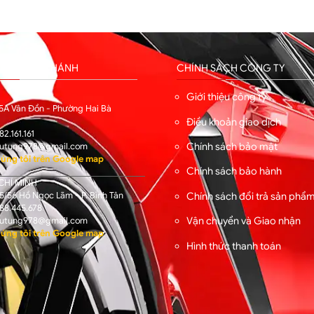
HỐNG CHI NHÁNH
CHÍNH SÁCH CÔNG TY
I
Giới thiệu công ty
5A Vân Đồn - Phường Hai Bà
Điều khoản giao dịch
82.161.161
Chính sách bảo mật
utung978@gmail.com
úng tôi trên Google map
Chính sách bảo hành
CHÍ MINH
/56 Hồ Ngọc Lãm - P. Bình Tân
Chính sách đổi trả sản phẩ
88.445.678
Vận chuyển và Giao nhận
utung978@gmail.com
úng tôi trên Google map
Hình thức thanh toán