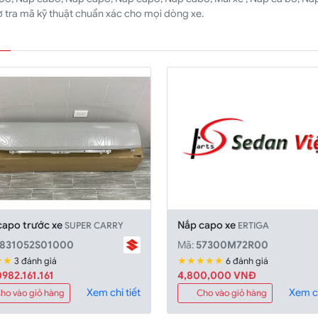
rợ tra mã kỹ thuật chuẩn xác cho mọi dòng xe.
capo trước xe
Nắp capo xe
SUPER CARRY
ERTIGA
831052S01000
Mã:
57300M72R00
★★
★★★★★
3 đánh giá
6 đánh giá
982.161.161
4,800,000 VNĐ
Xem chi tiết
Xem ch
ho vào giỏ hàng
Cho vào giỏ hàng