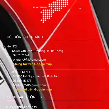
HỆ THỐNG CHI NHÁNH
HÀ NỘI
Số 5A Vân Đồn - Phường Hai Bà Trưng
0982.161.161
phutung978@gmail.com
Chúng tôi trên Google map
TP HỒ CHÍ MINH
205/56 Hồ Ngọc Lãm - P. Bình Tân
0588.445.678
phutung978@gmail.com
Chúng tôi trên Google map
CHÍNH SÁCH CÔNG TY
Giới thiệu công ty