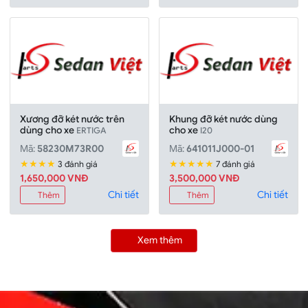
Xương đỡ két nước trên
Khung đỡ két nước dùng
dùng cho xe
cho xe
ERTIGA
I20
Mã:
58230M73R00
Mã:
641011J000-01
★★★★
★★★★★
3 đánh giá
7 đánh giá
1,650,000 VNĐ
3,500,000 VNĐ
Chi tiết
Chi tiết
Thêm
Thêm
Xem thêm