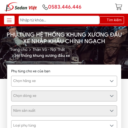
0583.446.446
Tìm kiếm
PHỤ TÙNG HỆ THỐNG KHUNG XƯƠNG ĐẦU
XE NHẬP KHẨU CHÍNH NGẠCH
Trang chủ
Thân Vỏ - Nội Thất
Hệ thống khung xương đầu xe
Phụ tùng cho xe của bạn
Chọn hãng xe
Chọn dòng xe
Năm sản xuất
Loại phụ tùng