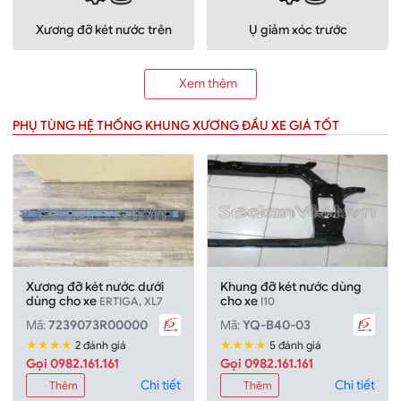
Xương đỡ két nước trên
Ụ giảm xóc trước
Xem thêm
PHỤ TÙNG HỆ THỐNG KHUNG XƯƠNG ĐẦU XE GIÁ TỐT
Xương đỡ két nước dưới
Khung đỡ két nước dùng
dùng cho xe
cho xe
ERTIGA, XL7
I10
Mã:
7239073R00000
Mã:
YQ-B40-03
★★★★
★★★★
2 đánh giá
5 đánh giá
Gọi 0982.161.161
Gọi 0982.161.161
Chi tiết
Chi tiết
Thêm
Thêm