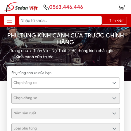
0563.446.446
Tìm kiếm
PHỤ TÙNG KÍNH CÁNH CỬA TRƯỚC CHÍNH
HÃNG
Trang chủ
Thân Vỏ - Nội Thất
Hệ thống kính chắn gió
Kính cánh cửa trước
Phụ tùng cho xe của bạn
Chọn hãng xe
Chọn dòng xe
Năm sản xuất
Loại phụ tùng