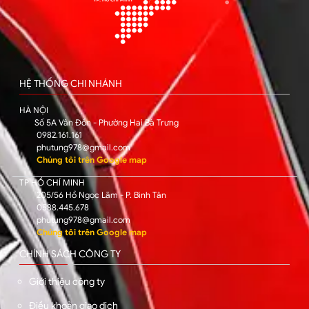
HỆ THỐNG CHI NHÁNH
HÀ NỘI
Số 5A Vân Đồn - Phường Hai Bà Trưng
0982.161.161
phutung978@gmail.com
Chúng tôi trên Google map
TP HỒ CHÍ MINH
205/56 Hồ Ngọc Lãm - P. Bình Tân
0588.445.678
phutung978@gmail.com
Chúng tôi trên Google map
CHÍNH SÁCH CÔNG TY
Giới thiệu công ty
Điều khoản giao dịch