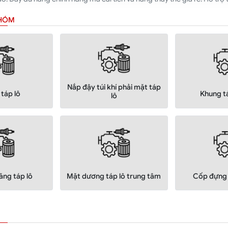
NHÓM
Nắp đậy túi khí phải mặt táp
táp lô
Khung tá
lô
ăng táp lô
Mặt dương táp lô trung tâm
Cốp đựng 