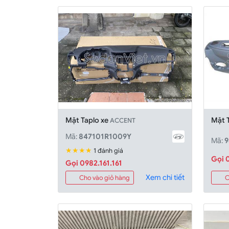
Mặt Taplo xe
Mặt 
ACCENT
Mã:
847101R1009Y
Mã:
9
★★★★
1 đánh giá
Gọi 0
Gọi 0982.161.161
Xem chi tiết
C
Cho vào giỏ hàng