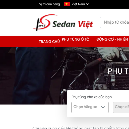
Vị trí cửa hàng
PHỤ TÙNG Ô TÔ
ĐỘNG CƠ - NHIÊN 
TRANG CHỦ
PHỤ 
Phụ tùng cho xe của bạn
Chọn hãng xe
Chọn dò
Chuyên cung cấp Hệ thống mặt táp lô chất lượng cao