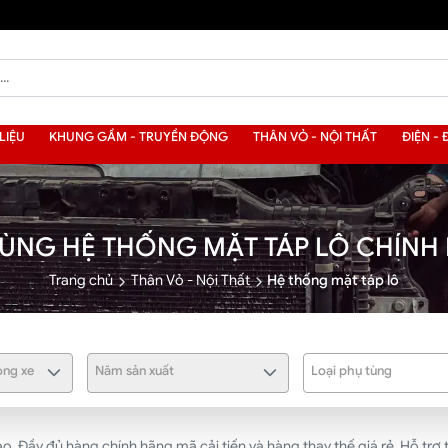
LIỆU
KHUNG GẦM - TRUYỀN ĐỘNG
THÂN VỎ - NỘI THẤT
ĐIỆN - 
TÙNG HỆ THỐNG MẶT TÁP LÔ CHÍNH
Trang chủ
Thân Vỏ - Nội Thất
Hệ thống mặt táp lô
ng xe
Năm sản xuất
Loại phụ tùng
. Đầy đủ hàng chính hãng mã cải tiến và hàng thay thế giá rẻ. Hỗ trợ 