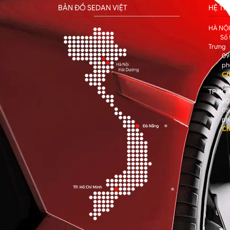
BẢN ĐỒ SEDAN VIỆT
HỆ T
HÀ NỘ
Số 
Trưng
09
ph
Ch
TP HỒ 
205
05
ph
Ch