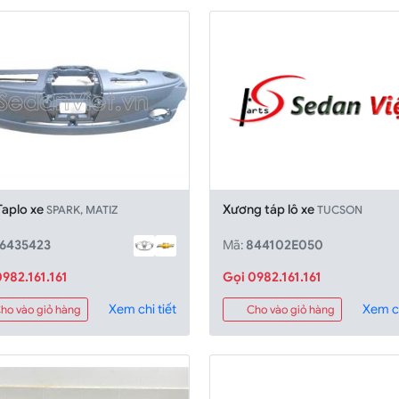
Taplo xe
Xương táp lô xe
SPARK, MATIZ
TUCSON
6435423
Mã:
844102E050
982.161.161
Gọi 0982.161.161
Xem chi tiết
Xem ch
ho vào giỏ hàng
Cho vào giỏ hàng