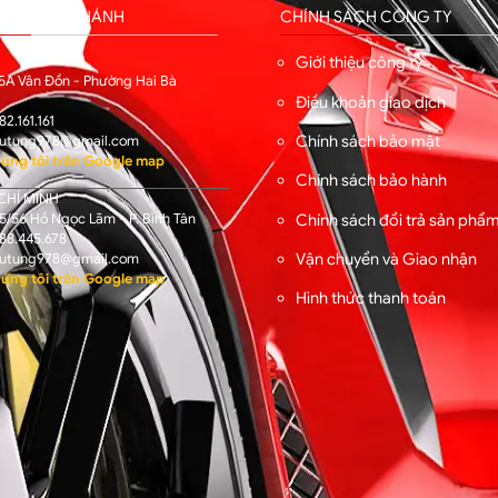
HỐNG CHI NHÁNH
CHÍNH SÁCH CÔNG TY
I
Giới thiệu công ty
5A Vân Đồn - Phường Hai Bà
Điều khoản giao dịch
82.161.161
Chính sách bảo mật
utung978@gmail.com
úng tôi trên Google map
Chính sách bảo hành
CHÍ MINH
/56 Hồ Ngọc Lãm - P. Bình Tân
Chính sách đổi trả sản phẩ
88.445.678
Vận chuyển và Giao nhận
utung978@gmail.com
úng tôi trên Google map
Hình thức thanh toán