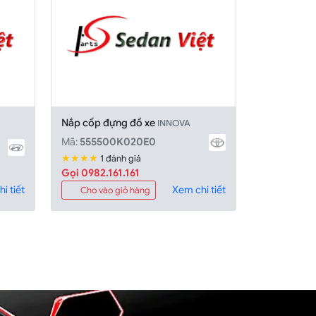
Nắp cốp đựng đồ xe
INNOVA
Mã:
555500K020E0
★★★★
1 đánh giá
Gọi 0982.161.161
i tiết
Xem chi tiết
Cho vào giỏ hàng