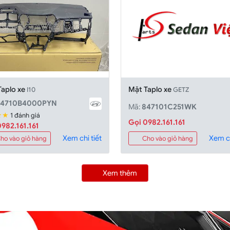
Taplo xe
Mặt Taplo xe
I10
GETZ
84710B4000PYN
Mã:
847101C251WK
★★
1 đánh giá
Gọi 0982.161.161
982.161.161
Xem chi tiết
Xem ch
ho vào giỏ hàng
Cho vào giỏ hàng
Xem thêm