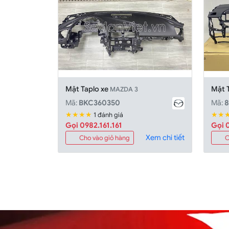
Mặt Taplo xe
Mặt 
MAZDA 3
Mã:
BKC360350
Mã:
★★★★
★★
1 đánh giá
Gọi 0982.161.161
Gọi 0
Xem chi tiết
Cho vào giỏ hàng
C