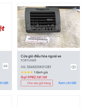
Cửa gió điều hòa ngoài xe
FORTUNER
Mã:
556500K012E1
★★★★
1 đánh giá
Gọi 0982.161.161
i tiết
Xem chi tiết
Cho vào giỏ hàng