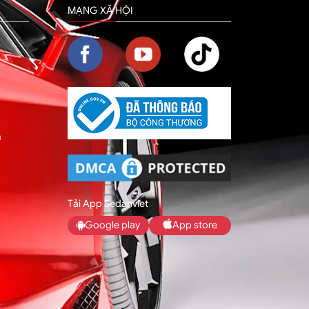
MẠNG XÃ HỘI
m
Tải App Sedanviet
Google play
App store