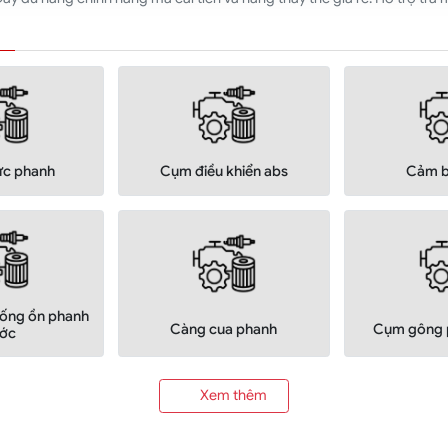
lực phanh
Cụm điều khiển abs
Cảm b
ống ồn phanh
Càng cua phanh
Cụm gông 
ước
Xem thêm