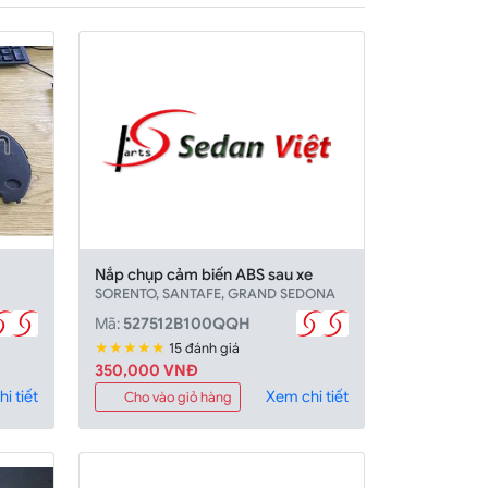
Nắp chụp cảm biến ABS sau xe
SORENTO, SANTAFE, GRAND SEDONA
Mã:
527512B100QQH
★★★★★
15 đánh giá
350,000 VNĐ
i tiết
Xem chi tiết
Cho vào giỏ hàng