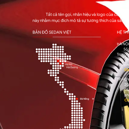
Tất cả tên gọi, nhãn hiệu và logo của các hã
này nhằm mục đích mô tả sự tương thích của sản p
BẢN ĐỒ SEDAN VIỆT
HỆ T
HÀ NỘ
Số 
Trưng
09
ph
Ch
TP HỒ 
205
05
ph
Ch