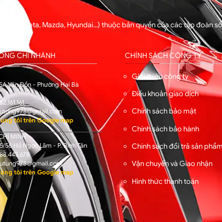
ng xe (Toyota, Mazda, Hyundai...) thuộc bản quyền của các tập đoàn 
hẩm.
HỐNG CHI NHÁNH
CHÍNH SÁCH CÔNG TY
I
Giới thiệu công ty
5A Vân Đồn - Phường Hai Bà
Điều khoản giao dịch
82.161.161
Chính sách bảo mật
utung978@gmail.com
úng tôi trên Google map
Chính sách bảo hành
CHÍ MINH
/56 Hồ Ngọc Lãm - P. Bình Tân
Chính sách đổi trả sản phẩ
88.445.678
Vận chuyển và Giao nhận
utung978@gmail.com
úng tôi trên Google map
Hình thức thanh toán