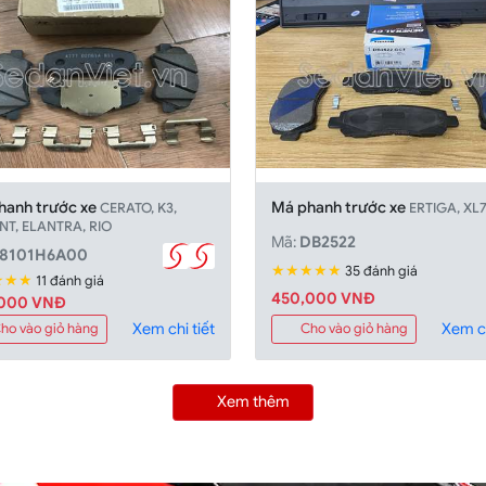
hanh trước xe
Má phanh trước xe
CERATO, K3,
ERTIGA, XL
T, ELANTRA, RIO
Mã:
DB2522
58101H6A00
★★★★★
35 đánh giá
★★★
11 đánh giá
450,000 VNĐ
,000 VNĐ
Xem chi tiết
Xem ch
ho vào giỏ hàng
Cho vào giỏ hàng
Xem thêm