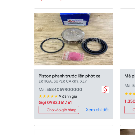
Piston phanh trước liền phớt xe
Má p
ERTIGA, SUPER CARRY, XL7
Mã:
Mã:
5584059R00000
★★
★★★★★
9 đánh giá
1,35
Gọi 0982.161.161
Xem chi tiết
Cho vào giỏ hàng
C