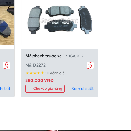
Má phanh trước xe
7
ERTIGA, XL7
Mã:
D2272
★★★★★
10 đánh giá
380,000 VNĐ
i tiết
Xem chi tiết
Cho vào giỏ hàng