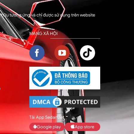
sở hữu tương ứng và chỉ được sử dụng trên website
MẠNG XÃ HỘI
m
Tải App Sedanviet
Google play
App store