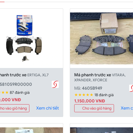
hanh trước xe
Má phanh trước xe
ERTIGA, XL7
VITARA,
XPANDER, XFORCE
5581059R00000
Mã:
4605B949
★★★
87 đánh giá
★★★★★
18 đánh giá
0,000 VNĐ
1,150,000 VNĐ
Xem chi tiết
Xem ch
ho vào giỏ hàng
Cho vào giỏ hàng