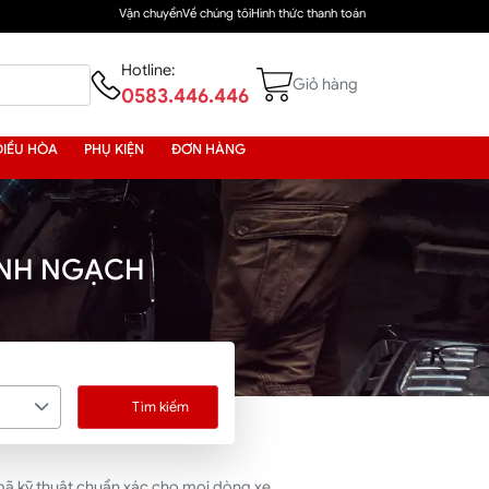
Vận chuyển
Về chúng tôi
Hình thức thanh toán
Hotline:
Giỏ hàng
0583.446.446
ĐIỀU HÒA
PHỤ KIỆN
ĐƠN HÀNG
ÍNH NGẠCH
Tìm kiếm
mã kỹ thuật chuẩn xác cho mọi dòng xe.