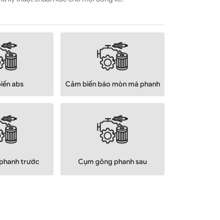
iến abs
Cảm biến báo mòn má phanh
phanh trước
Cụm gông phanh sau