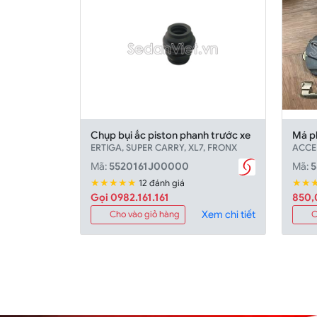
Chụp bụi ắc piston phanh trước xe
Má p
ERTIGA, SUPER CARRY, XL7, FRONX
ACCEN
Mã:
5520161J00000
Mã:
★★★★★
★★
12 đánh giá
Gọi 0982.161.161
850
Xem chi tiết
Cho vào giỏ hàng
C