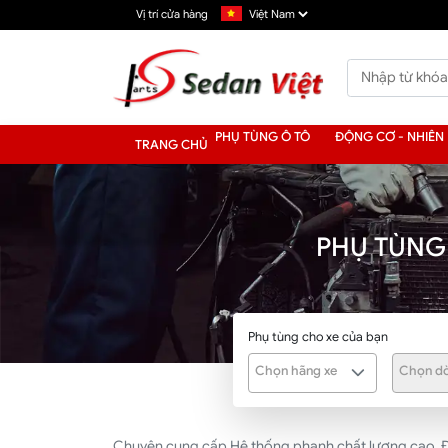
Vị trí cửa hàng
PHỤ TÙNG Ô TÔ
ĐỘNG CƠ - NHIÊN 
TRANG CHỦ
PHỤ TÙNG
Phụ tùng cho xe của bạn
Chọn hãng xe
Chọn dò
Chuyên cung cấp Hệ thống phanh chất lượng cao. Đầy