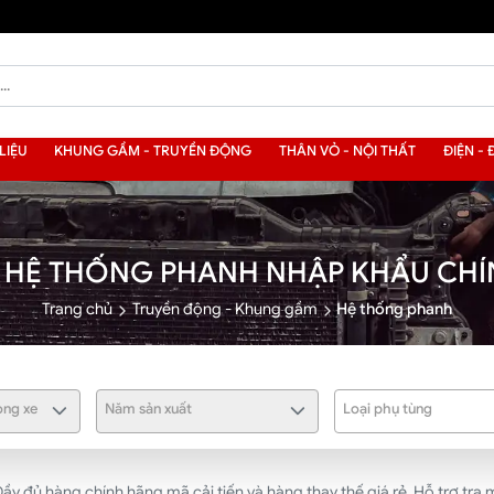
LIỆU
KHUNG GẦM - TRUYỀN ĐỘNG
THÂN VỎ - NỘI THẤT
ĐIỆN - 
 HỆ THỐNG PHANH NHẬP KHẨU CH
Trang chủ
Truyền động - Khung gầm
Hệ thống phanh
ng xe
Năm sản xuất
Loại phụ tùng
 đủ hàng chính hãng mã cải tiến và hàng thay thế giá rẻ. Hỗ trợ tra 