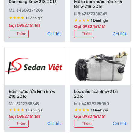
Dàn nóng Bmw 218i 2016
Mô tơ bơm nước rửa kính
Bmw 218i 2016
Mã:
64509271205
Mã:
67127388349
★★★★
1 Đánh giá
★★★★
1 Đánh giá
Gọi 0982.161.161
Gọi 0982.161.161
Chi tiết
Chi tiết
Thêm
Thêm
Bơm nước rửa kính Bmw
Lốc điều hòa Bmw 218i
218i 2016
2016
Mã:
6712738849
Mã:
64529295050
★★★★
★★★★
1 Đánh giá
1 Đánh giá
Gọi 0982.161.161
Gọi 0982.161.161
Chi tiết
Chi tiết
Thêm
Thêm