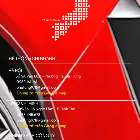
HỆ THỐNG CHI NHÁNH
HÀ NỘI
Số 5A Vân Đồn - Phường Hai Bà Trưng
0982.161.161
phutung978@gmail.com
Chúng tôi trên Google map
TP HỒ CHÍ MINH
205/56 Hồ Ngọc Lãm - P. Bình Tân
0588.445.678
phutung978@gmail.com
Chúng tôi trên Google map
CHÍNH SÁCH CÔNG TY