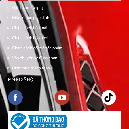
Giới thiệu công ty
Điều khoản giao dịch
Chính sách bảo mật
Chính sách bảo hành
Chính sách đổi trả sản phẩm
Vận chuyển và Giao nhận
Hình thức thanh toán
MẠNG XÃ HỘI