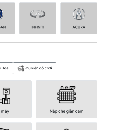
GAN
INFINITI
ACURA
u Hòa
Phụ kiện đồ chơi
 máy
Nắp che giàn cam