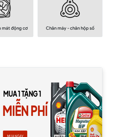
m mát động cơ
Chân máy - chân hộp số