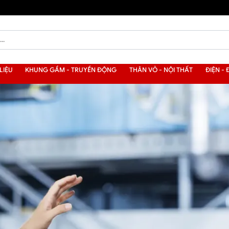
LIỆU
KHUNG GẦM - TRUYỀN ĐỘNG
THÂN VỎ - NỘI THẤT
ĐIỆN - 