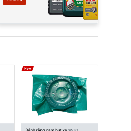
New
Bánh răng cam hút xe
SWIFT,