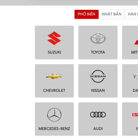
PHỔ BIẾN
NHẬT BẢN
HÀN
SUZUKI
TOYOTA
MIT
CHEVROLET
NISSAN
D
MERCEDES-BENZ
AUDI