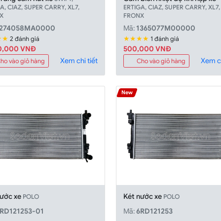
A, CIAZ, SUPER CARRY, XL7,
ERTIGA, CIAZ, SUPER CARRY, XL7,
X
FRONX
1274058MA0000
Mã:
1365077M00000
★★
★★★★
2 đánh giá
1 đánh giá
0,000 VNÐ
500,000 VNÐ
Xem chi tiết
Xem ch
ho vào giỏ hàng
Cho vào giỏ hàng
New
nước xe
Két nước xe
POLO
POLO
RD121253-01
Mã:
6RD121253