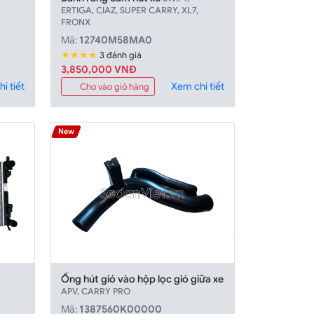
ERTIGA, CIAZ, SUPER CARRY, XL7,
FRONX
Mã:
12740M58MA0
★★★★
3 đánh giá
3,850,000 VNÐ
i tiết
Xem chi tiết
Cho vào giỏ hàng
New
Ống hút gió vào hộp lọc gió giữa xe
APV, CARRY PRO
Mã:
1387560K00000