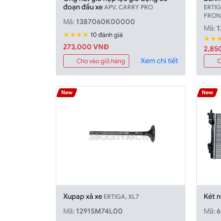
đoạn đầu xe
APV, CARRY PRO
ERTIG
FRON
Mã:
1387060K00000
Mã:
★★★★
10 đánh giá
★★
273,000 VNÐ
2,85
Xem chi tiết
Cho vào giỏ hàng
C
New
New
Xupap xả xe
Két 
ERTIGA, XL7
Mã:
12915M74L00
Mã:
6