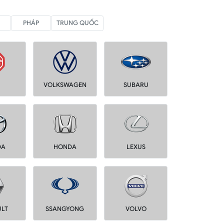
PHÁP
TRUNG QUỐC
VOLKSWAGEN
SUBARU
DA
HONDA
LEXUS
ULT
SSANGYONG
VOLVO