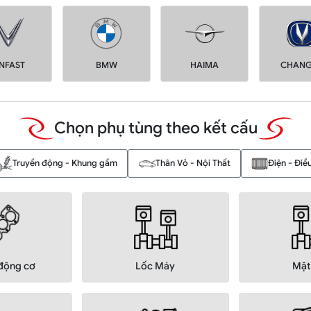
INFAST
BMW
HAIMA
CHAN
Chọn phụ tùng theo kết cấu
Truyền động - Khung gầm
Thân Vỏ - Nội Thất
Điện - Điề
động cơ
Lốc Máy
Mặt