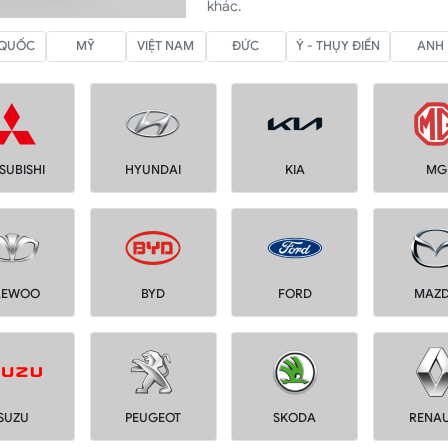
khác.
 QUỐC
MỸ
VIỆT NAM
ĐỨC
Ý - THỤY ĐIỂN
ANH
SUBISHI
HYUNDAI
KIA
MG
AEWOO
BYD
FORD
MAZ
ISUZU
PEUGEOT
SKODA
RENA