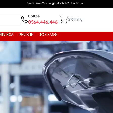
Vận chuyển
Về chúng tôi
Hình thức thanh toán
Hotline:
Giỏ hàng
0564.446.446
ĐIỀU HÒA
PHỤ KIỆN
ĐƠN HÀNG