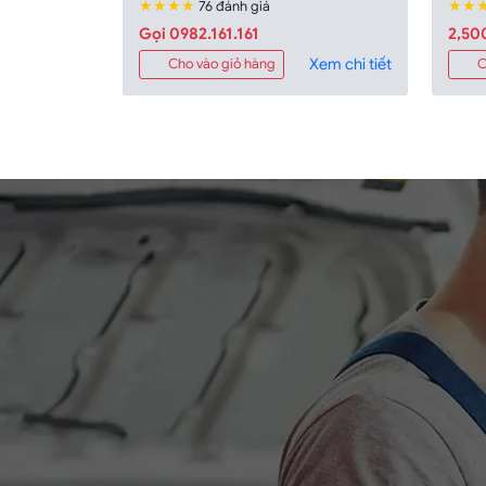
★★★★
★★
76 đánh giá
Gọi 0982.161.161
2,50
Xem chi tiết
Cho vào giỏ hàng
C