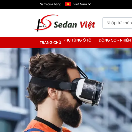
Vị trí cửa hàng
PHỤ TÙNG Ô TÔ
ĐỘNG CƠ - NHIÊN 
TRANG CHỦ