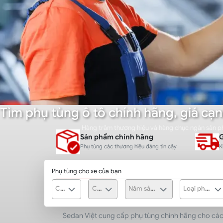
Tìm phụ tùng ô tô chính hãng, giá cạn
Hàng trăm thương hiệu và hàng chục ngàn sản 
Sản phẩm chính hãng
G
Phụ tùng các thương hiệu đáng tin cậy
K
Phụ tùng cho xe của bạn
Chọn hãng xe
Chọn dòng xe
Năm sản xuất
Loại phụ tùng
Sedan Việt cung cấp phụ tùng chính hãng cho các 