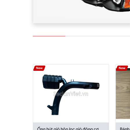
New
New
Ống hút gió hộp lọc gió động cơ
Bánh