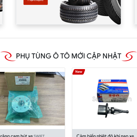
PHỤ TÙNG Ô TÔ MỚI CẬP NHẬT
New
 răng cam hút xe
Cảm biến nhiệt độ khí nạp xe
SWIFT,