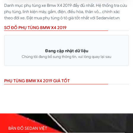
Danh mục phụ tùng xe Bmw X4 2019 đầy đủ nhất. Hệ thống tra cứu
phụ tùng, linh kiện máy, gầm, điện, điều hòa, thân vỏ... chính xác
theo đời xe. Đặt mua phụ tùng ô tô giá tốt nhất với Sedanviet.vn
SƠ ĐỒ PHỤ TÙNG BMW X4 2019
Đang cập nhật dữ liệu
Chúng tôi đang bổ sung thông tin, vui lòng quay lại sau
PHỤ TÙNG BMW X4 2019 GIÁ TỐT
BẢN ĐỒ SEDAN VIỆT