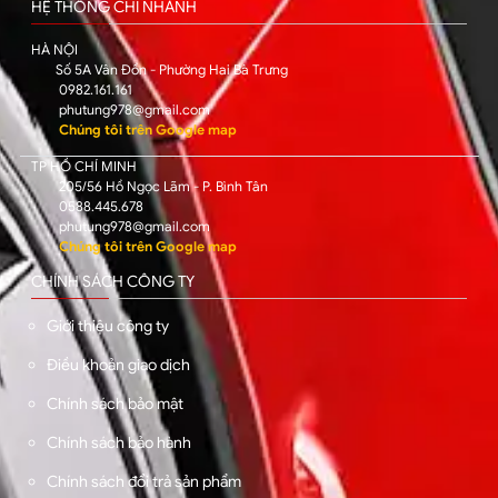
HỆ THỐNG CHI NHÁNH
HÀ NỘI
Số 5A Vân Đồn - Phường Hai Bà Trưng
0982.161.161
phutung978@gmail.com
Chúng tôi trên Google map
TP HỒ CHÍ MINH
205/56 Hồ Ngọc Lãm - P. Bình Tân
0588.445.678
phutung978@gmail.com
Chúng tôi trên Google map
CHÍNH SÁCH CÔNG TY
Giới thiệu công ty
Điều khoản giao dịch
Chính sách bảo mật
Chính sách bảo hành
Chính sách đổi trả sản phẩm