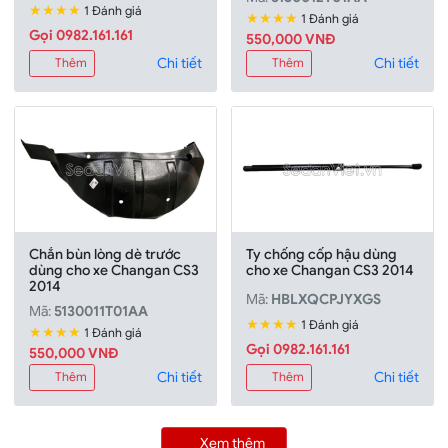
★★★★
1 Đánh giá
★★★★
1 Đánh giá
Gọi 0982.161.161
550,000 VNĐ
Chi tiết
Chi tiết
Thêm
Thêm
Chắn bùn lòng dè trước
Ty chống cốp hậu dùng
dùng cho xe Changan CS3
cho xe Changan CS3 2014
2014
Mã:
HBLXQCPJYXGS
Mã:
5130011T01AA
★★★★
1 Đánh giá
★★★★
1 Đánh giá
Gọi 0982.161.161
550,000 VNĐ
Chi tiết
Chi tiết
Thêm
Thêm
Xem thêm