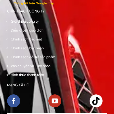
Chúng tôi trên Google map
CHÍNH SÁCH CÔNG TY
Giới thiệu công ty
Điều khoản giao dịch
Chính sách bảo mật
Chính sách bảo hành
Chính sách đổi trả sản phẩm
Vận chuyển và Giao nhận
Hình thức thanh toán
MẠNG XÃ HỘI