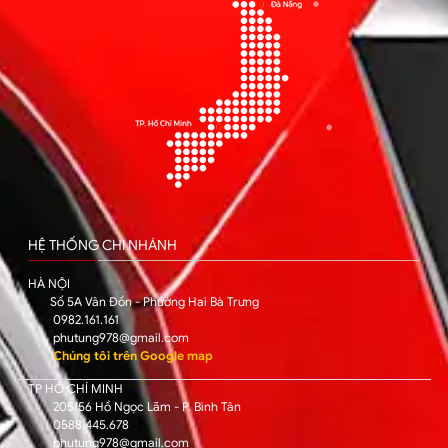
HỆ THỐNG CHI NHÁNH
HÀ NỘI
Số 5A Vân Đồn - Phường Hai Bà Trưng
0982.161.161
phutung978@gmail.com
Chúng tôi trên Google map
TP HỒ CHÍ MINH
205/56 Hồ Ngọc Lãm - P. Bình Tân
0588.445.678
phutung978@gmail.com