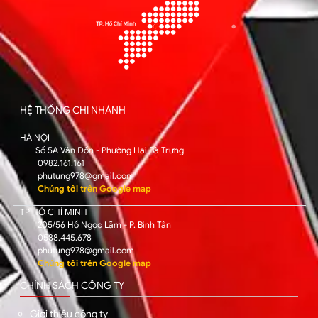
HỆ THỐNG CHI NHÁNH
HÀ NỘI
Số 5A Vân Đồn - Phường Hai Bà Trưng
0982.161.161
phutung978@gmail.com
Chúng tôi trên Google map
TP HỒ CHÍ MINH
205/56 Hồ Ngọc Lãm - P. Bình Tân
0588.445.678
phutung978@gmail.com
Chúng tôi trên Google map
CHÍNH SÁCH CÔNG TY
Giới thiệu công ty