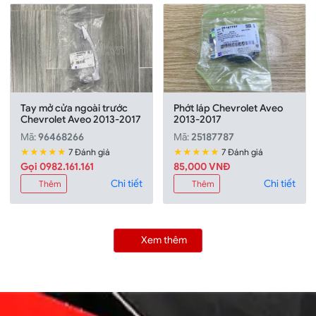
Tay mở cửa ngoài trước
Phớt láp Chevrolet Aveo
Chevrolet Aveo 2013-2017
2013-2017
Mã:
96468266
Mã:
25187787
★★★★★
★★★★★
7 Đánh giá
7 Đánh giá
Gọi 0982.161.161
85,000 VNĐ
Chi tiết
Chi tiết
Thêm
Thêm
Xem thêm