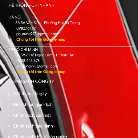
HỆ THỐNG CHI NHÁNH
HÀ NỘI
Số 5A Vân Đồn - Phường Hai Bà Trưng
0982.161.161
phutung978@gmail.com
Chúng tôi trên Google map
TP HỒ CHÍ MINH
205/56 Hồ Ngọc Lãm - P. Bình Tân
0588.445.678
phutung978@gmail.com
Chúng tôi trên Google map
CHÍNH SÁCH CÔNG TY
Giới thiệu công ty
Điều khoản giao dịch
Chính sách bảo mật
Chính sách bảo hành
Chính sách đổi trả sản phẩm