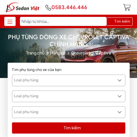
0583.446.446
Tìm kiếm
PHỤ TÙNG DÒNG XE CHEVROLET CAPTIVA
CHÍNH HÃNG
Trang chủ
Hãng xe
Chevrolet
Captiva
Tìm phụ tùng cho xe của bạn
Loại phụ tùng
Loại phụ tùng
Loại phụ tùng
Tìm kiếm