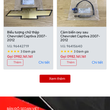
Biểu tượng chữ thập
Cảm biến oxy sau
Chevrolet Captiva 2007-
Chevrolet Captiva 2007-
2012
2012
Mã:
96442719
Mã:
96415640
★★★★
★★★★
3 Đánh giá
3 Đánh giá
Gọi 0982.161.161
Gọi 0982.161.161
Chi tiết
Chi tiết
Thêm
Thêm
Xem thêm
BẢN ĐỒ SEDAN VIỆT