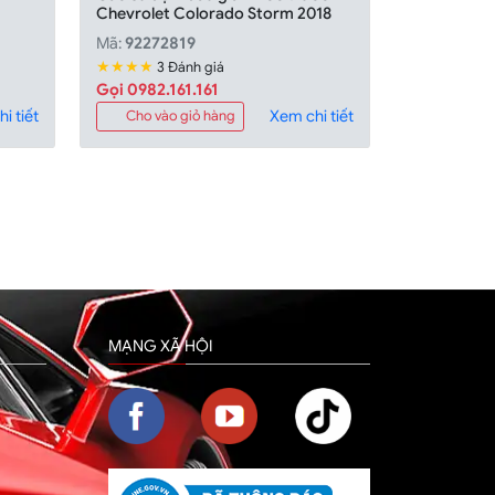
Chevrolet Colorado Storm 2018
Mã:
92272819
★★★★
3 Đánh giá
Gọi 0982.161.161
i tiết
Xem chi tiết
Cho vào giỏ hàng
MẠNG XÃ HỘI