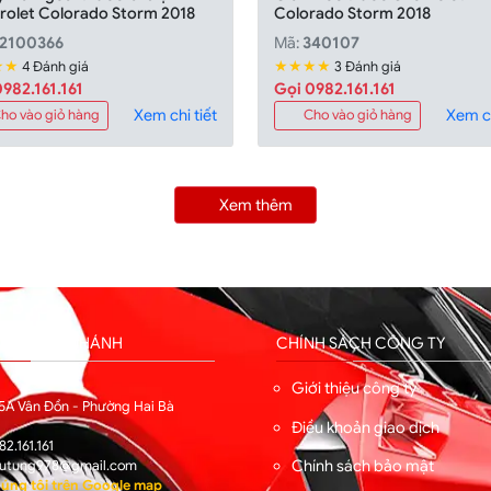
rolet Colorado Storm 2018
Colorado Storm 2018
2100366
Mã:
340107
★★
★★★★
4 Đánh giá
3 Đánh giá
982.161.161
Gọi 0982.161.161
Xem chi tiết
Xem ch
ho vào giỏ hàng
Cho vào giỏ hàng
Xem thêm
HỐNG CHI NHÁNH
CHÍNH SÁCH CÔNG TY
I
Giới thiệu công ty
5A Vân Đồn - Phường Hai Bà
Điều khoản giao dịch
82.161.161
Chính sách bảo mật
utung978@gmail.com
úng tôi trên Google map