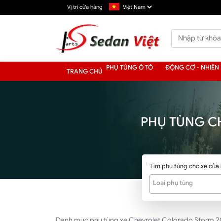
Vị trí cửa hàng
PHỤ TÙNG Ô TÔ
ĐỘNG CƠ - NHIÊN 
TRANG CHỦ
PHỤ TÙNG C
Tìm phụ tùng cho xe của
Loại phụ tùng
Danh mục phụ tùng xe Chevrolet Colorado Storm 2018 