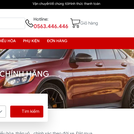
Vận chuyển
Về chúng tôi
Hình thức thanh toán
Hotline:
Giỏ hàng
0563.446.446
ĐIỀU HÒA
PHỤ KIỆN
ĐƠN HÀNG
 CHÍNH HÃNG
Tìm kiếm
u hòa, thân vỏ... chính xác theo đời xe. Đặt mua