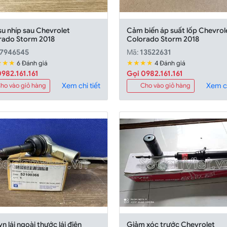
u nhíp sau Chevrolet
Cảm biến áp suất lốp Chevrol
rado Storm 2018
Colorado Storm 2018
7946545
Mã:
13522631
★★★
★★★★
6 Đánh giá
4 Đánh giá
982.161.161
Gọi 0982.161.161
Xem chi tiết
Xem ch
ho vào giỏ hàng
Cho vào giỏ hàng
n lái ngoài thước lái điện
Giảm xóc trước Chevrolet