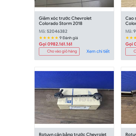
Giảm xóc trước Chevrolet
Cao s
Colorado Storm 2018
Colo
Mã:
52046382
Mã:
9
★★★★★
★★
9 Đánh giá
Gọi 0982.161.161
Gọi 0
Xem chi tiết
Cho vào giỏ hàng
C
Rotuyn cân bằng trước Chevrolet
Rotuy