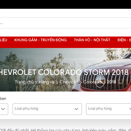
LIỆU
KHUNG GẦM - TRUYỀN ĐỘNG
THÂN VỎ - NỘI THẤT
ĐIỆN - 
HEVROLET COLORADO STORM 2018
Trang chủ
Hãng xe
Chevrolet
Colorado
2018
 bạn
Loại phụ tùng
Loại phụ tùng
đầy đủ nhất. Hệ thống tra cứu phụ tùng, linh kiện máy, gầm, điện, điề