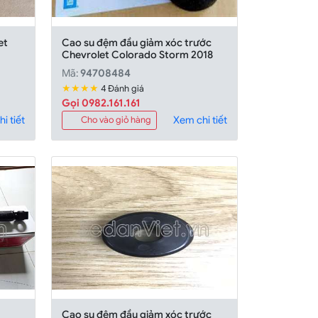
et
Cao su đệm đầu giảm xóc trước
Chevrolet Colorado Storm 2018
Mã:
94708484
★★★★
4 Đánh giá
Gọi 0982.161.161
i tiết
Xem chi tiết
Cho vào giỏ hàng
Cao su đệm đầu giảm xóc trước