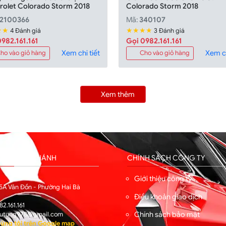
rolet Colorado Storm 2018
Colorado Storm 2018
2100366
Mã:
340107
★★
★★★★
4 Đánh giá
3 Đánh giá
982.161.161
Gọi 0982.161.161
Xem chi tiết
Xem ch
ho vào giỏ hàng
Cho vào giỏ hàng
Xem thêm
HỐNG CHI NHÁNH
CHÍNH SÁCH CÔNG TY
I
Giới thiệu công ty
5A Vân Đồn - Phường Hai Bà
Điều khoản giao dịch
82.161.161
Chính sách bảo mật
utung978@gmail.com
úng tôi trên Google map