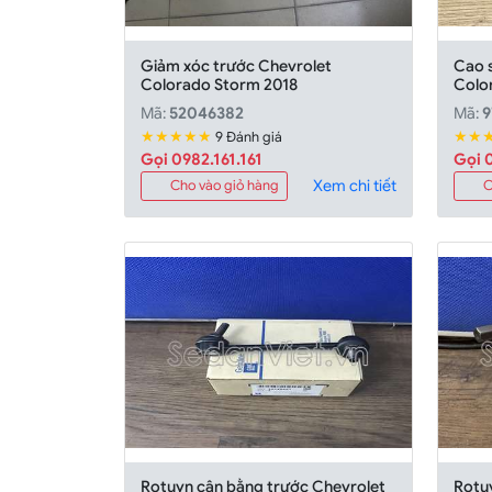
Giảm xóc trước Chevrolet
Cao s
Colorado Storm 2018
Colo
Mã:
52046382
Mã:
9
★★★★★
★★
9 Đánh giá
Gọi 0982.161.161
Gọi 0
Xem chi tiết
Cho vào giỏ hàng
C
Rotuyn cân bằng trước Chevrolet
Rotuy