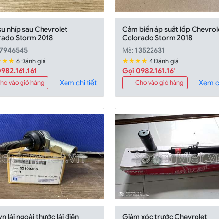
u nhíp sau Chevrolet
Cảm biến áp suất lốp Chevrol
rado Storm 2018
Colorado Storm 2018
7946545
Mã:
13522631
★★★
★★★★
6 Đánh giá
4 Đánh giá
982.161.161
Gọi 0982.161.161
Xem chi tiết
Xem ch
ho vào giỏ hàng
Cho vào giỏ hàng
n lái ngoài thước lái điện
Giảm xóc trước Chevrolet