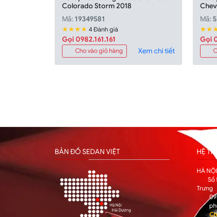
Colorado Storm 2018
Chev
Mã:
19349581
Mã:
5
★★★★
★★
4 Đánh giá
Gọi 0982.161.161
Gọi 0
Xem chi tiết
Cho vào giỏ hàng
C
BẢN ĐỒ SEDAN VIỆT
HỆ T
HÀ NỘ
Số 
Trưng
09
ph
Ch