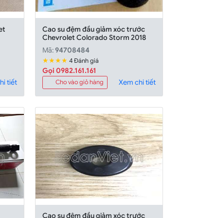
et
Cao su đệm đầu giảm xóc trước
Chevrolet Colorado Storm 2018
Mã:
94708484
★★★★
4 Đánh giá
Gọi 0982.161.161
i tiết
Xem chi tiết
Cho vào giỏ hàng
Cao su đệm đầu giảm xóc trước