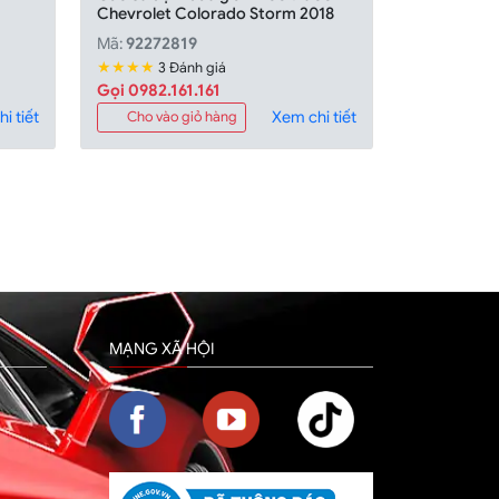
Chevrolet Colorado Storm 2018
Mã:
92272819
★★★★
3 Đánh giá
Gọi 0982.161.161
i tiết
Xem chi tiết
Cho vào giỏ hàng
MẠNG XÃ HỘI