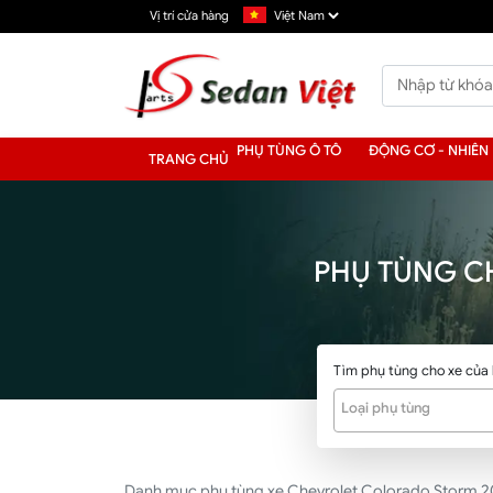
Vị trí cửa hàng
PHỤ TÙNG Ô TÔ
ĐỘNG CƠ - NHIÊN 
TRANG CHỦ
PHỤ TÙNG C
Tìm phụ tùng cho xe của
Loại phụ tùng
Danh mục phụ tùng xe Chevrolet Colorado Storm 2018 