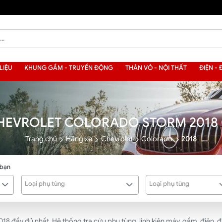
LIỆU
KHUNG GẦM - TRUYỀN ĐỘNG
THÂN VỎ - NỘI THẤT
ĐIỆN - 
HEVROLET COLORADO STORM 2018
Trang chủ
Hãng xe
Chevrolet
Colorado
2018
 bạn
Loại phụ tùng
Loại phụ tùng
đầy đủ nhất. Hệ thống tra cứu phụ tùng, linh kiện máy, gầm, điện, điề