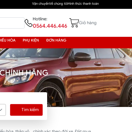
Vận chuyển
Về chúng tôi
Hình thức thanh toán
Hotline:
Giỏ hàng
0564.446.446
ĐIỀU HÒA
PHỤ KIỆN
ĐƠN HÀNG
 CHÍNH HÃNG
Tìm kiếm
u hòa, thân vỏ... chính xác theo đời xe. Đặt mua