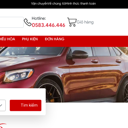
Vận chuyển
Về chúng tôi
Hình thức thanh toán
Hotline:
Giỏ hàng
0583.446.446
ĐIỀU HÒA
PHỤ KIỆN
ĐƠN HÀNG
Tìm kiếm