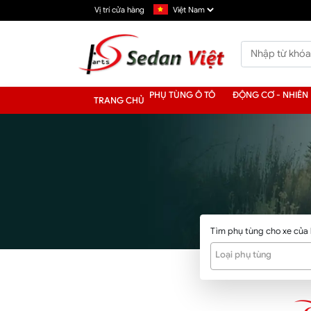
Vị trí cửa hàng
PHỤ TÙNG Ô TÔ
ĐỘNG CƠ - NHIÊN 
TRANG CHỦ
Tìm phụ tùng cho xe của
Loại phụ tùng