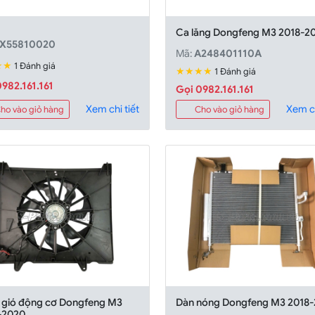
Ca lăng Dongfeng M3 2018-2
X55810020
Mã:
A248401110A
★★
1 Đánh giá
★★★★
1 Đánh giá
982.161.161
Gọi 0982.161.161
Xem chi tiết
Xem ch
ho vào giỏ hàng
Cho vào giỏ hàng
 gió động cơ Dongfeng M3
Dàn nóng Dongfeng M3 2018
-2020