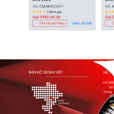
Mã:
CM3B4121011
Mã:
★★★★
★★
1 Đánh giá
Gọi 0982.161.161
Gọi 0
Xem chi tiết
Cho vào giỏ hàng
C
BẢN ĐỒ SEDAN VIỆT
HỆ T
HÀ NỘ
Số 
Trưng
09
ph
Ch