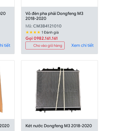
020
Vỏ đèn pha phải Dongfeng M3
2018-2020
Mã:
CM3B4121010
★★★★
1 Đánh giá
Gọi 0982.161.161
i tiết
Xem chi tiết
Cho vào giỏ hàng
-2020
Két nước Dongfeng M3 2018-2020