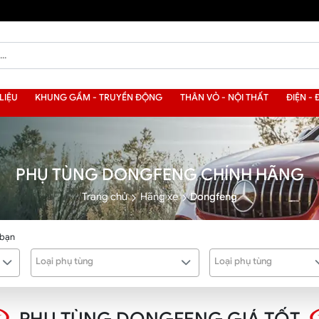
LIỆU
KHUNG GẦM - TRUYỀN ĐỘNG
THÂN VỎ - NỘI THẤT
ĐIỆN - 
PHỤ TÙNG DONGFENG CHÍNH HÃNG
Trang chủ
Hãng xe
Dongfeng
 bạn
Loại phụ tùng
Loại phụ tùng
PHỤ TÙNG DONGFENG GIÁ TỐT