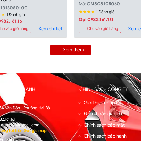
Mã:
CM3C8105060
A131308010C
★★★★
1 Đánh giá
★★
1 Đánh giá
Gọi 0982.161.161
982.161.161
Xem chi tiết
Xem ch
ho vào giỏ hàng
Cho vào giỏ hàng
Xem thêm
HỐNG CHI NHÁNH
CHÍNH SÁCH CÔNG TY
I
Giới thiệu công ty
5A Vân Đồn - Phường Hai Bà
Điều khoản giao dịch
82.161.161
Chính sách bảo mật
utung978@gmail.com
úng tôi trên Google map
Chính sách bảo hành