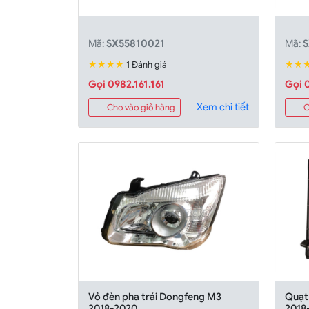
Mã:
SX55810021
Mã:
S
★★★★
★★
1 Đánh giá
Gọi 0982.161.161
Gọi 0
Xem chi tiết
Cho vào giỏ hàng
C
Vỏ đèn pha trái Dongfeng M3
Quạt
2018-2020
2018