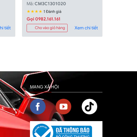
Mã:
CM3C1301020
★★★★
1 Đánh giá
Gọi 0982.161.161
i tiết
Xem chi tiết
Cho vào giỏ hàng
MẠNG XÃ HỘI