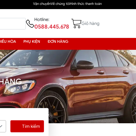
Vận chuyển
Về chúng tôi
Hình thức thanh toán
Hotline:
Giỏ hàng
0588.445.678
ĐIỀU HÒA
PHỤ KIỆN
ĐƠN HÀNG
 HÃNG
Tìm kiếm