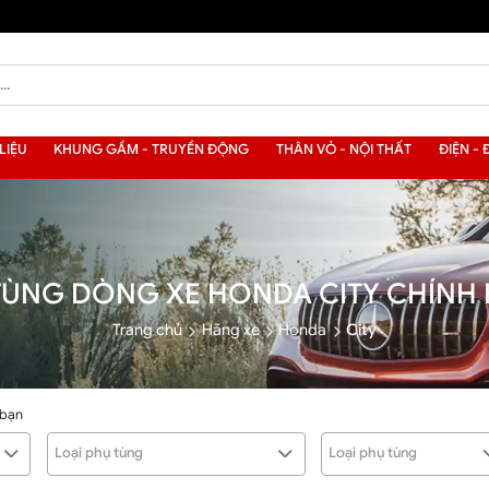
LIỆU
KHUNG GẦM - TRUYỀN ĐỘNG
THÂN VỎ - NỘI THẤT
ĐIỆN - 
TÙNG DÒNG XE HONDA CITY CHÍNH
Trang chủ
Hãng xe
Honda
City
 bạn
Loại phụ tùng
Loại phụ tùng