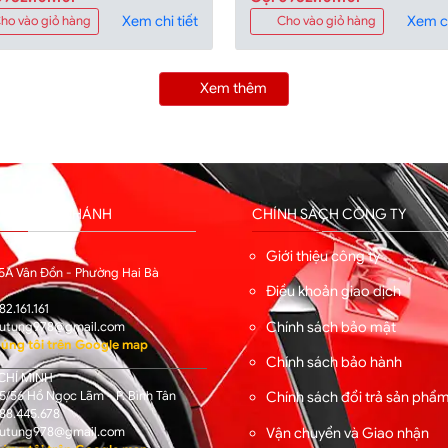
Xem chi tiết
Xem ch
ho vào giỏ hàng
Cho vào giỏ hàng
Xem thêm
HỐNG CHI NHÁNH
CHÍNH SÁCH CÔNG TY
I
Giới thiệu công ty
5A Vân Đồn - Phường Hai Bà
Điều khoản giao dịch
82.161.161
Chính sách bảo mật
utung978@gmail.com
úng tôi trên Google map
Chính sách bảo hành
CHÍ MINH
/56 Hồ Ngọc Lãm - P. Bình Tân
Chính sách đổi trả sản phẩ
88.445.678
Vận chuyển và Giao nhận
utung978@gmail.com