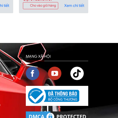
i tiết
Xem chi tiết
Cho vào giỏ hàng
MẠNG XÃ HỘI
m