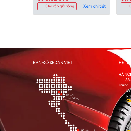
Xem chi tiết
Cho vào giỏ hàng
C
BẢN ĐỒ SEDAN VIỆT
HỆ T
HÀ NỘ
Số 
Trưng
09
ph
Ch
TP HỒ 
205
05
ph