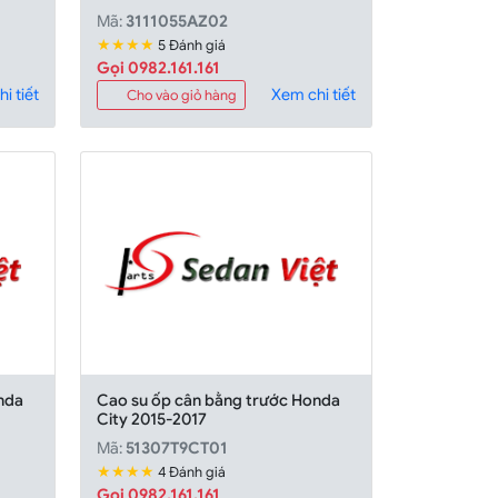
Mã:
3111055AZ02
★★★★
5 Đánh giá
Gọi 0982.161.161
i tiết
Xem chi tiết
Cho vào giỏ hàng
nda
Cao su ốp cân bằng trước Honda
City 2015-2017
Mã:
51307T9CT01
★★★★
4 Đánh giá
Gọi 0982.161.161