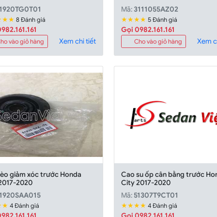
1920TG0T01
Mã:
3111055AZ02
★★★
★★★★
8 Đánh giá
5 Đánh giá
982.161.161
Gọi 0982.161.161
Xem chi tiết
Xem ch
ho vào giỏ hàng
Cho vào giỏ hàng
bèo giảm xóc trước Honda
Cao su ốp cân bằng trước Ho
 2017-2020
City 2017-2020
1920SAA015
Mã:
51307T9CT01
★★
★★★★
4 Đánh giá
4 Đánh giá
982.161.161
Gọi 0982.161.161