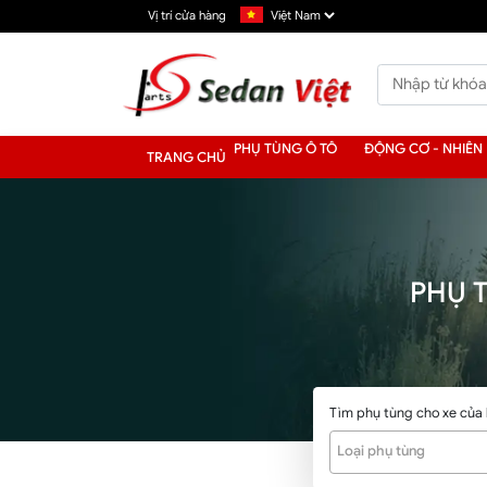
Vị trí cửa hàng
PHỤ TÙNG Ô TÔ
ĐỘNG CƠ - NHIÊN 
TRANG CHỦ
PHỤ 
Tìm phụ tùng cho xe của
Loại phụ tùng