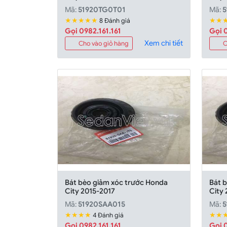
Mã:
51920TG0T01
Mã:
5
★★★★★
★★
8 Đánh giá
Gọi 0982.161.161
Gọi 0
Xem chi tiết
Cho vào giỏ hàng
C
Bát bèo giảm xóc trước Honda
Bát 
City 2015-2017
City
Mã:
51920SAA015
Mã:
5
★★★★
★★
4 Đánh giá
Gọi 0982.161.161
Gọi 0