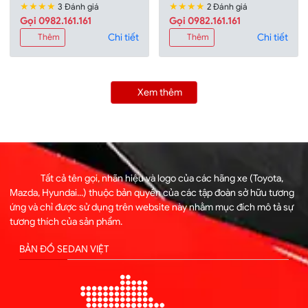
★★★★
★★★★
3 Đánh giá
2 Đánh giá
Gọi 0982.161.161
Gọi 0982.161.161
Chi tiết
Chi tiết
Thêm
Thêm
Xem thêm
Tất cả tên gọi, nhãn hiệu và logo của các hãng xe (Toyota,
Mazda, Hyundai...) thuộc bản quyền của các tập đoàn sở hữu tương
ứng và chỉ được sử dụng trên website này nhằm mục đích mô tả sự
tương thích của sản phẩm.
BẢN ĐỒ SEDAN VIỆT