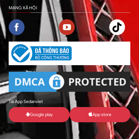
MẠNG XÃ HỘI
Tải App Sedanviet
Google play
App store