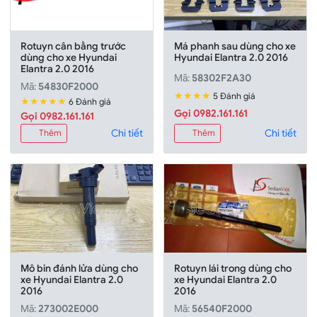
Rotuyn cân bằng trước
Má phanh sau dùng cho xe
dùng cho xe Hyundai
Hyundai Elantra 2.0 2016
Elantra 2.0 2016
Mã:
58302F2A30
Mã:
54830F2000
★★★★
5 Đánh giá
★★★★★
6 Đánh giá
Gọi 0982.161.161
Gọi 0982.161.161
Chi tiết
Chi tiết
Thêm
Thêm
Mô bin đánh lửa dùng cho
Rotuyn lái trong dùng cho
xe Hyundai Elantra 2.0
xe Hyundai Elantra 2.0
2016
2016
Mã:
273002E000
Mã:
56540F2000