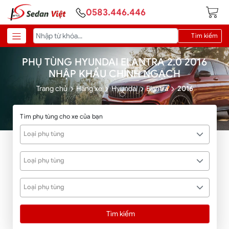
0583.446.446
Tìm kiếm
PHỤ TÙNG HYUNDAI ELANTRA 2.0 2016
NHẬP KHẨU CHÍNH NGẠCH
Trang chủ
Hãng xe
Hyundai
Elantra
2016
Tìm phụ tùng cho xe của bạn
Loại phụ tùng
Loại phụ tùng
Loại phụ tùng
Tìm kiếm