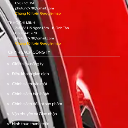
0982.161.161
phutung978@gmail.com
Chúng tôi trên Google map
TP HỒ CHÍ MINH
205/56 Hồ Ngọc Lãm - P. Bình Tân
0588.445.678
phutung978@gmail.com
Chúng tôi trên Google map
CHÍNH SÁCH CÔNG TY
Giới thiệu công ty
Điều khoản giao dịch
Chính sách bảo mật
Chính sách bảo hành
Chính sách đổi trả sản phẩm
Vận chuyển và Giao nhận
Hình thức thanh toán