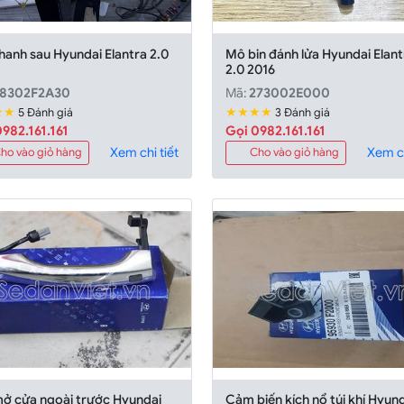
anh sau Hyundai Elantra 2.0
Mô bin đánh lửa Hyundai Elant
2.0 2016
8302F2A30
Mã:
273002E000
★★
★★★★
5 Đánh giá
3 Đánh giá
982.161.161
Gọi 0982.161.161
Xem chi tiết
Xem ch
ho vào giỏ hàng
Cho vào giỏ hàng
mở cửa ngoài trước Hyundai
Cảm biến kích nổ túi khí Hyun