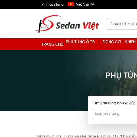
Vị trí cửa hàng
PHỤ TÙNG Ô TÔ
ĐỘNG CƠ - NHIÊN 
TRANG CHỦ
PHỤ TÙ
Tìm phụ tùng cho xe của
Loại phụ tùng
Danh mục phụ tùng xe Hyundai Elantra 2.0 2016 đầy đủ