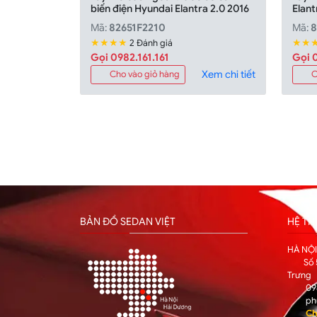
biến điện Hyundai Elantra 2.0 2016
Elant
Mã:
82651F2210
Mã:
8
★★★★
★★
2 Đánh giá
Gọi 0982.161.161
Gọi 0
Xem chi tiết
Cho vào giỏ hàng
C
BẢN ĐỒ SEDAN VIỆT
HỆ T
HÀ NỘ
Số 
Trưng
09
ph
Ch