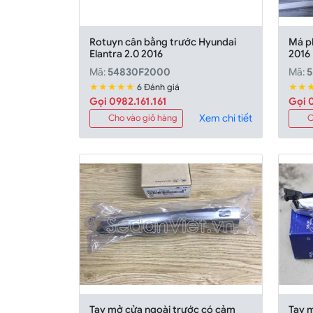
Rotuyn cân bằng trước Hyundai
Má ph
Elantra 2.0 2016
2016
Mã:
54830F2000
Mã:
5
★★★★★
★★
6 Đánh giá
Gọi 0982.161.161
Gọi 0
Xem chi tiết
Cho vào giỏ hàng
C
Tay mở cửa ngoài trước có cảm
Tay 