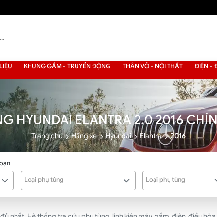
LIỆU
KHUNG GẦM - TRUYỀN ĐỘNG
THÂN VỎ - NỘI THẤT
ĐIỆN - 
NG HYUNDAI ELANTRA 2.0 2016 CHÍ
Trang chủ
Hãng xe
Hyundai
Elantra
2016
 bạn
Loại phụ tùng
Loại phụ tùng
 nhất. Hệ thống tra cứu phụ tùng, linh kiện máy, gầm, điện, điều hòa, 