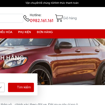
Vận chuyển
Về chúng tôi
Hình thức thanh toán
Hotline:
Giỏ hàng
0982.161.161
ĐIỀU HÒA
PHỤ KIỆN
ĐƠN HÀNG
NH HÃNG
Tìm kiếm
thân vỏ... chính xác theo đời xe. Đặt mua phụ tùng ô