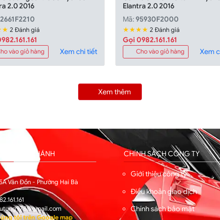
ra 2.0 2016
Elantra 2.0 2016
2661F2210
Mã:
95930F2000
★★
★★★★
2 Đánh giá
2 Đánh giá
982.161.161
Gọi 0982.161.161
Xem chi tiết
Xem ch
ho vào giỏ hàng
Cho vào giỏ hàng
Xem thêm
HỐNG CHI NHÁNH
CHÍNH SÁCH CÔNG TY
I
Giới thiệu công ty
5A Vân Đồn - Phường Hai Bà
Điều khoản giao dịch
82.161.161
Chính sách bảo mật
utung978@gmail.com
úng tôi trên Google map