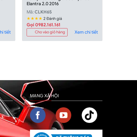
Elantra 2.0 2016
Mã:
CLKH65
★★★★
2 Đánh giá
Gọi 0982.161.161
i tiết
Xem chi tiết
Cho vào giỏ hàng
MẠNG XÃ HỘI