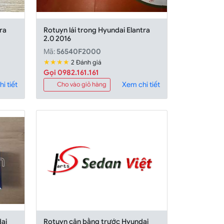
ra
Rotuyn lái trong Hyundai Elantra
2.0 2016
Mã:
56540F2000
★★★★
2 Đánh giá
Gọi 0982.161.161
i tiết
Xem chi tiết
Cho vào giỏ hàng
dai
Rotuyn cân bằng trước Hyundai