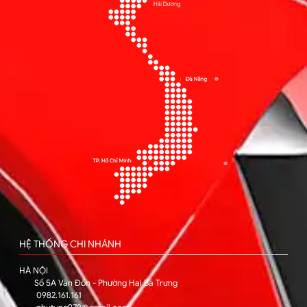
HỆ THỐNG CHI NHÁNH
HÀ NỘI
Số 5A Vân Đồn - Phường Hai Bà Trưng
0982.161.161