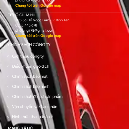
phutung978@gmail.com
Chúng tôi trên Google map
TP HỒ CHÍ MINH
205/56 Hồ Ngọc Lãm - P. Bình Tân
0588.445.678
phutung978@gmail.com
Chúng tôi trên Google map
CHÍNH SÁCH CÔNG TY
Giới thiệu công ty
Điều khoản giao dịch
Chính sách bảo mật
Chính sách bảo hành
Chính sách đổi trả sản phẩm
Vận chuyển và Giao nhận
Hình thức thanh toán
MẠNG XÃ HỘI