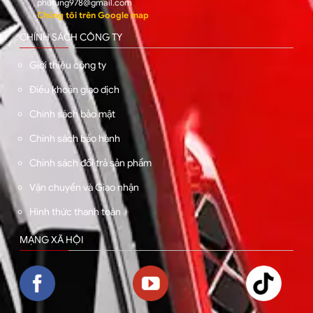
phutung978@gmail.com
Chúng tôi trên Google map
CHÍNH SÁCH CÔNG TY
Giới thiệu công ty
Điều khoản giao dịch
Chính sách bảo mật
Chính sách bảo hành
Chính sách đổi trả sản phẩm
Vận chuyển và Giao nhận
Hình thức thanh toán
MẠNG XÃ HỘI