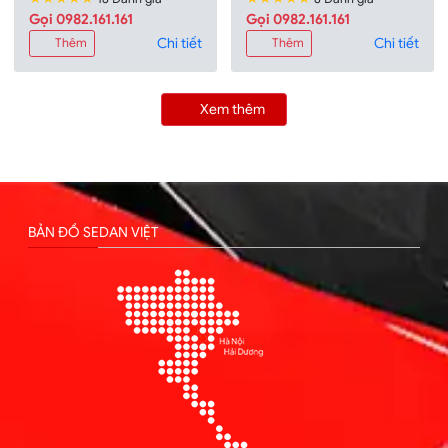
Gọi 0982.161.161
Gọi 0982.161.161
Chi tiết
Chi tiết
Thêm
Thêm
Xem thêm
BẢN ĐỒ SEDAN VIỆT