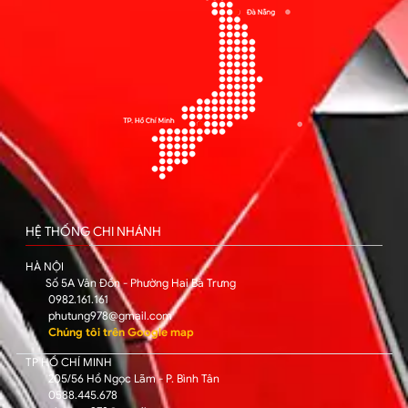
HỆ THỐNG CHI NHÁNH
HÀ NỘI
Số 5A Vân Đồn - Phường Hai Bà Trưng
0982.161.161
phutung978@gmail.com
Chúng tôi trên Google map
TP HỒ CHÍ MINH
205/56 Hồ Ngọc Lãm - P. Bình Tân
0588.445.678