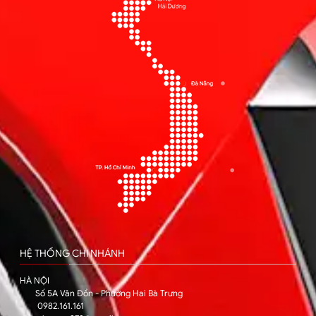
HỆ THỐNG CHI NHÁNH
HÀ NỘI
Số 5A Vân Đồn - Phường Hai Bà Trưng
0982.161.161