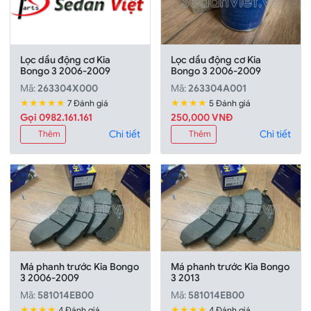
Lọc dầu động cơ Kia
Lọc dầu động cơ Kia
Bongo 3 2006-2009
Bongo 3 2006-2009
Mã:
263304X000
Mã:
263304A001
★★★★★
★★★★
7 Đánh giá
5 Đánh giá
Gọi 0982.161.161
250,000 VNĐ
Chi tiết
Chi tiết
Thêm
Thêm
Má phanh trước Kia Bongo
Má phanh trước Kia Bongo
3 2006-2009
3 2013
Mã:
581014EB00
Mã:
581014EB00
★★★★
★★★★
4 Đánh giá
4 Đánh giá