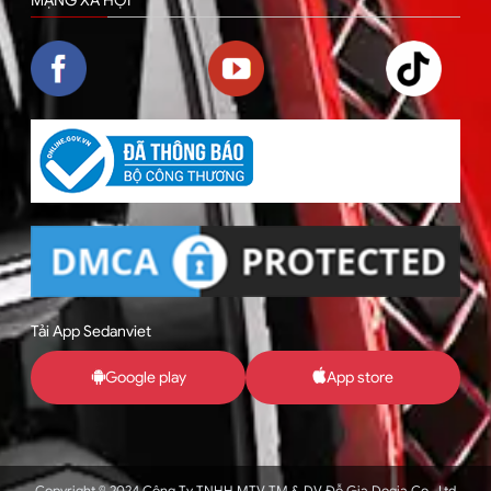
MẠNG XÃ HỘI
Tải App Sedanviet
Google play
App store
Copyright © 2024 Công Ty TNHH MTV TM & DV Đỗ Gia Dogia Co., Ltd