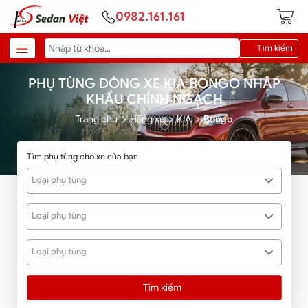
0982.161.161
Tìm kiếm
PHỤ TÙNG DÒNG XE KIA BONGO NHẬP
KHẨU CHÍNH NGẠCH
Trang chủ
Hãng xe
KIA
Bongo
Tìm phụ tùng cho xe của bạn
Loại phụ tùng
Loại phụ tùng
Loại phụ tùng
Tìm kiếm