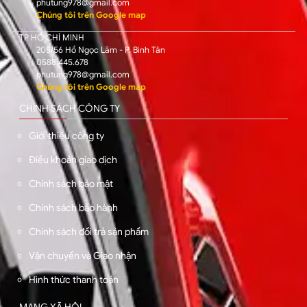
phutung978@gmail.com
Chúng tôi trên Google map
TP HỒ CHÍ MINH
205/56 Hồ Ngọc Lãm - P. Bình Tân
0588.445.678
phutung978@gmail.com
Chúng tôi trên Google map
CHÍNH SÁCH CÔNG TY
Giới thiệu công ty
Điều khoản giao dịch
Chính sách bảo mật
Chính sách bảo hành
Chính sách đổi trả sản phẩm
Vận chuyển và Giao nhận
Hình thức thanh toán