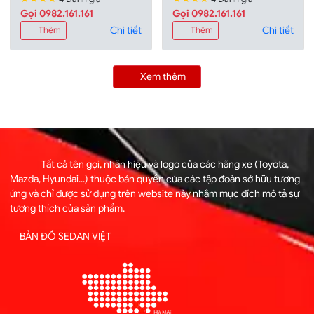
Gọi 0982.161.161
Gọi 0982.161.161
Chi tiết
Chi tiết
Thêm
Thêm
Xem thêm
Tất cả tên gọi, nhãn hiệu và logo của các hãng xe (Toyota,
Mazda, Hyundai...) thuộc bản quyền của các tập đoàn sở hữu tương
ứng và chỉ được sử dụng trên website này nhằm mục đích mô tả sự
tương thích của sản phẩm.
BẢN ĐỒ SEDAN VIỆT