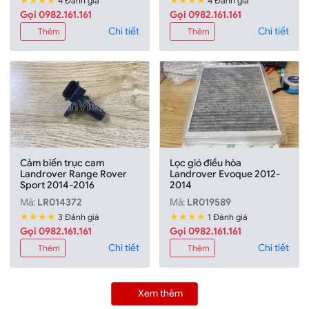
★★★★
★★★★
4 Đánh giá
4 Đánh giá
Gọi 0982.161.161
Gọi 0982.161.161
Chi tiết
Chi tiết
Thêm
Thêm
Cảm biến trục cam
Lọc gió điều hòa
Landrover Range Rover
Landrover Evoque 2012-
Sport 2014-2016
2014
Mã:
LR014372
Mã:
LR019589
★★★★
★★★★
3 Đánh giá
1 Đánh giá
Gọi 0982.161.161
Gọi 0982.161.161
Chi tiết
Chi tiết
Thêm
Thêm
Xem thêm