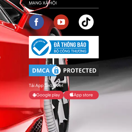
MẠNG XÃ HỘI
m
Tải App Sedanviet
Google play
App store