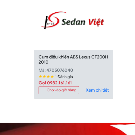
Cụm điều khiển ABS Lexus CT200H
2010
Mã:
4705076040
★★★★
1 Đánh giá
Gọi 0982.161.161
Xem chi tiết
Cho vào giỏ hàng