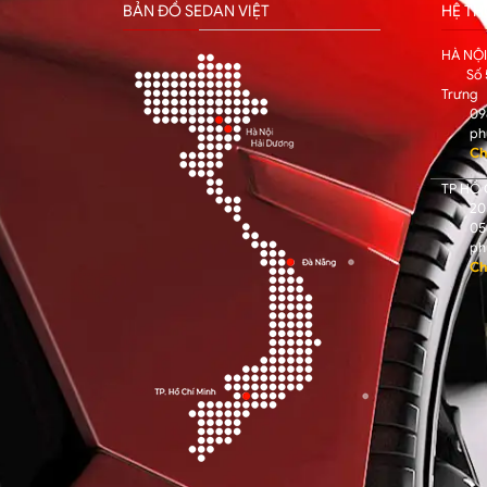
BẢN ĐỒ SEDAN VIỆT
HỆ T
HÀ NỘ
Số 
Trưng
09
ph
Ch
TP HỒ 
205
05
ph
Ch