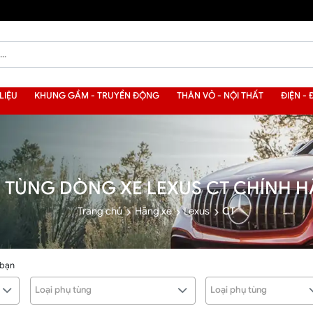
LIỆU
KHUNG GẦM - TRUYỀN ĐỘNG
THÂN VỎ - NỘI THẤT
ĐIỆN - 
 TÙNG DÒNG XE LEXUS CT CHÍNH 
Trang chủ
Hãng xe
Lexus
CT
 bạn
Loại phụ tùng
Loại phụ tùng