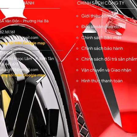
HỐNG CHI NHÁNH
CHÍNH SÁCH CÔNG TY
I
Giới thiệu công ty
5A Vân Đồn - Phường Hai Bà
Điều khoản giao dịch
82.161.161
Chính sách bảo mật
utung978@gmail.com
úng tôi trên Google map
Chính sách bảo hành
CHÍ MINH
/56 Hồ Ngọc Lãm - P. Bình Tân
Chính sách đổi trả sản phẩ
88.445.678
Vận chuyển và Giao nhận
utung978@gmail.com
úng tôi trên Google map
Hình thức thanh toán