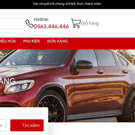
Vận chuyển
Về chúng tôi
Hình thức thanh toán
Hotline:
Giỏ hàng
0563.446.446
ĐIỀU HÒA
PHỤ KIỆN
ĐƠN HÀNG
HÃNG
Tìm kiếm