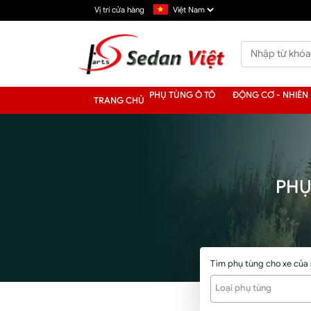
Vị trí cửa hàng
PHỤ TÙNG Ô TÔ
ĐỘNG CƠ - NHIÊN 
TRANG CHỦ
PHỤ
Tìm phụ tùng cho xe của
Loại phụ tùng