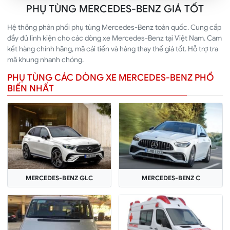
PHỤ TÙNG MERCEDES-BENZ GIÁ TỐT
Hệ thống phân phối phụ tùng Mercedes-Benz toàn quốc. Cung cấp
đầy đủ linh kiện cho các dòng xe Mercedes-Benz tại Việt Nam. Cam
kết hàng chính hãng, mã cải tiến và hàng thay thế giá tốt. Hỗ trợ tra
mã khung nhanh chóng.
PHỤ TÙNG CÁC DÒNG XE MERCEDES-BENZ PHỔ
BIẾN NHẤT
MERCEDES-BENZ GLC
MERCEDES-BENZ C