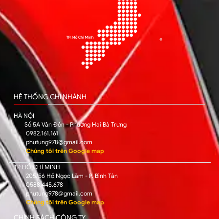
HỆ THỐNG CHI NHÁNH
HÀ NỘI
Số 5A Vân Đồn - Phường Hai Bà Trưng
0982.161.161
phutung978@gmail.com
Chúng tôi trên Google map
TP HỒ CHÍ MINH
205/56 Hồ Ngọc Lãm - P. Bình Tân
0588.445.678
phutung978@gmail.com
Chúng tôi trên Google map
CHÍNH SÁCH CÔNG TY