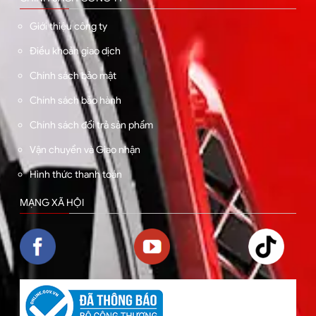
Giới thiệu công ty
Điều khoản giao dịch
Chính sách bảo mật
Chính sách bảo hành
Chính sách đổi trả sản phẩm
Vận chuyển và Giao nhận
Hình thức thanh toán
MẠNG XÃ HỘI