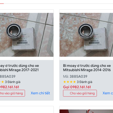
oay ơ trước dùng cho xe
Bi moay ơ trước dùng cho xe
ubishi Mirage 2017-2021
Mitsubishi Mirage 2014-2016
885A039
Mã:
3885A039
★★
★★★★
3 Đánh giá
3 Đánh giá
982.161.161
Gọi 0982.161.161
Xem chi tiết
Xem ch
ho vào giỏ hàng
Cho vào giỏ hàng