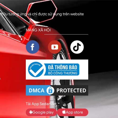
sở hữu tương ứng và chỉ được sử dụng trên website
MẠNG XÃ HỘI
m
Tải App Sedanviet
Google play
App store