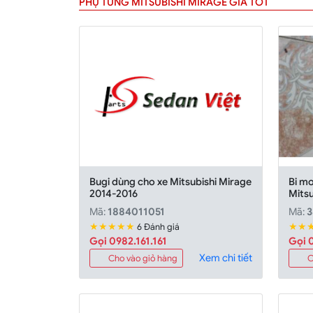
PHỤ TÙNG MITSUBISHI MIRAGE GIÁ TỐT
Bugi dùng cho xe Mitsubishi Mirage
Bi m
2014-2016
Mits
Mã:
1884011051
Mã:
3
★★★★★
★★
6 Đánh giá
Gọi 0982.161.161
Gọi 0
Xem chi tiết
Cho vào giỏ hàng
C