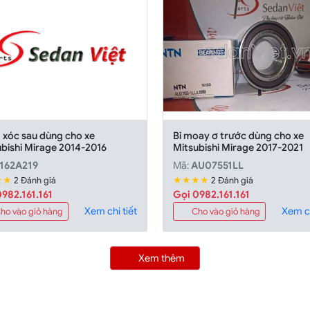
 xóc sau dùng cho xe
Bi moay ơ trước dùng cho xe
ubishi Mirage 2014-2016
Mitsubishi Mirage 2017-2021
162A219
Mã:
AU07551LL
★★
★★★★
2 Đánh giá
2 Đánh giá
982.161.161
Gọi 0982.161.161
Xem chi tiết
Xem ch
ho vào giỏ hàng
Cho vào giỏ hàng
Xem thêm