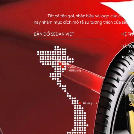
Tất cả tên gọi, nhãn hiệu và logo của các hã
này nhằm mục đích mô tả sự tương thích của sản p
BẢN ĐỒ SEDAN VIỆT
HỆ T
HÀ NỘ
Số 
Trưng
09
ph
Ch
TP HỒ 
205
05
ph
Ch