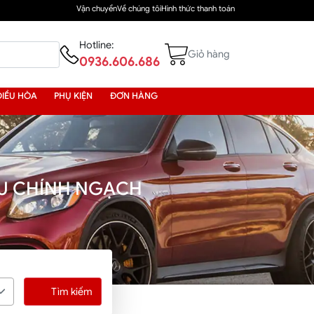
Vận chuyển
Về chúng tôi
Hình thức thanh toán
Hotline:
Giỏ hàng
0936.606.686
ĐIỀU HÒA
PHỤ KIỆN
ĐƠN HÀNG
ẨU CHÍNH NGẠCH
Tìm kiếm