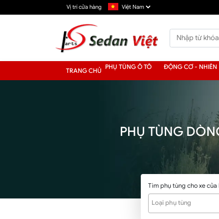
Vị trí cửa hàng
PHỤ TÙNG Ô TÔ
ĐỘNG CƠ - NHIÊN 
TRANG CHỦ
PHỤ TÙNG DÒNG
Tìm phụ tùng cho xe của
Loại phụ tùng