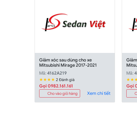
Giảm xóc sau dùng cho xe
Giảm
Mitsubishi Mirage 2017-2021
Mits
Mã:
4162A219
Mã:
4
★★★★
★★
2 Đánh giá
Gọi 0982.161.161
Gọi 0
Xem chi tiết
Cho vào giỏ hàng
C