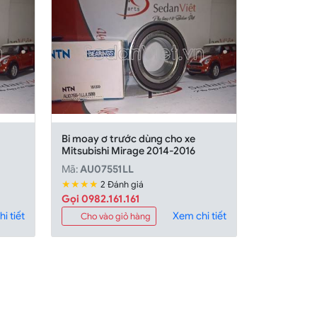
Bi moay ơ trước dùng cho xe
Mitsubishi Mirage 2014-2016
Mã:
AU07551LL
★★★★
2 Đánh giá
Gọi 0982.161.161
i tiết
Xem chi tiết
Cho vào giỏ hàng