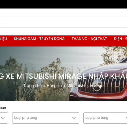
LIỆU
KHUNG GẦM - TRUYỀN ĐỘNG
THÂN VỎ - NỘI THẤT
ĐIỆN - 
 XE MITSUBISHI MIRAGE NHẬP KH
Trang chủ
Hãng xe
Mitsubishi
Mirage
 bạn
Loại phụ tùng
Loại phụ tùng