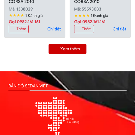
CORSA 2010
CORSA 2010
Mã:
1338029
Mã:
55593033
★★★★
★★★★
1 Đánh giá
1 Đánh giá
Gọi 0982.161.161
Gọi 0982.161.161
Chi tiết
Chi tiết
Thêm
Thêm
Xem thêm
BẢN ĐỒ SEDAN VIỆT