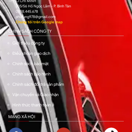
TP HỒ CHÍ MINH
205/56 Hồ Ngọc Lãm - P. Bình Tân
0588.445.678
phutung978@gmail.com
Chúng tôi trên Google map
CHÍNH SÁCH CÔNG TY
Giới thiệu công ty
Điều khoản giao dịch
Chính sách bảo mật
Chính sách bảo hành
Chính sách đổi trả sản phẩm
Vận chuyển và Giao nhận
Hình thức thanh toán
MẠNG XÃ HỘI