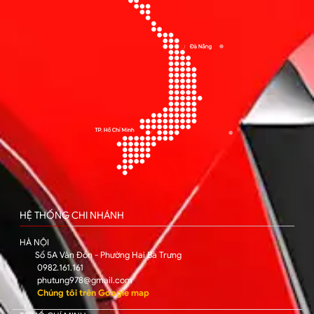
HỆ THỐNG CHI NHÁNH
HÀ NỘI
Số 5A Vân Đồn - Phường Hai Bà Trưng
0982.161.161
phutung978@gmail.com
Chúng tôi trên Google map