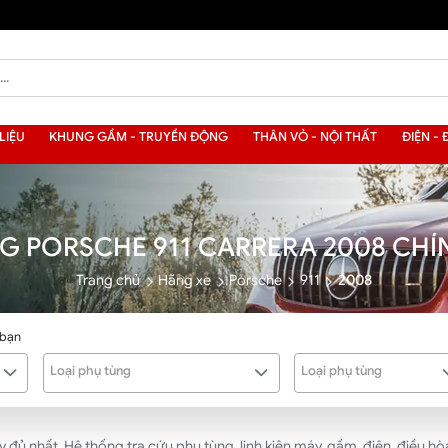
LIỆU
KHUNG GẦM - TRUYỀN ĐỘNG
THÂN VỎ - NỘI THẤT
ĐIỆN - 
G PORSCHE 911 CARRERA 2008 CH
Trang chủ
Hãng xe
Porsche
911
2008
 bạn
Loại phụ tùng
Loại phụ tùng
ủ nhất. Hệ thống tra cứu phụ tùng, linh kiện máy, gầm, điện, điều hòa,