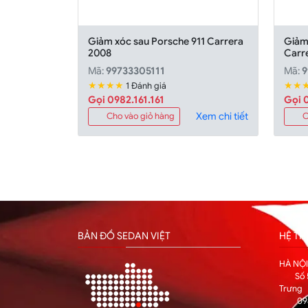
Giảm xóc sau Porsche 911 Carrera
Giảm
2008
Carr
Mã:
99733305111
Mã:
9
★★★★
★★
1 Đánh giá
Gọi 0982.161.161
Gọi 0
Xem chi tiết
Cho vào giỏ hàng
C
BẢN ĐỒ SEDAN VIỆT
HỆ T
HÀ NỘ
Số 
Trưng
09