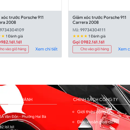
 xóc trước Porsche 911
Giảm xóc trước Porsche 911
era 2008
Carrera 2008
9734304109
Mã:
99734304111
★★
★★★★
1 Đánh giá
1 Đánh giá
982.161.161
Gọi 0982.161.161
Xem chi tiết
Xem ch
ho vào giỏ hàng
Cho vào giỏ hàng
HỐNG CHI NHÁNH
CHÍNH SÁCH CÔNG TY
I
Giới thiệu công ty
5A Vân Đồn - Phường Hai Bà
Điều khoản giao dịch
82.161.161