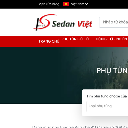
Vị trí cửa hàng
PHỤ TÙNG Ô TÔ
ĐỘNG CƠ - NHIÊN 
TRANG CHỦ
PHỤ TÙN
Tìm phụ tùng cho xe của
Loại phụ tùng
Danh mục phụ tùng xe Porsche 911 Carrera 2008 đầy đ