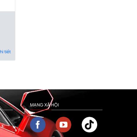
i tiết
MẠNG XÃ HỘI