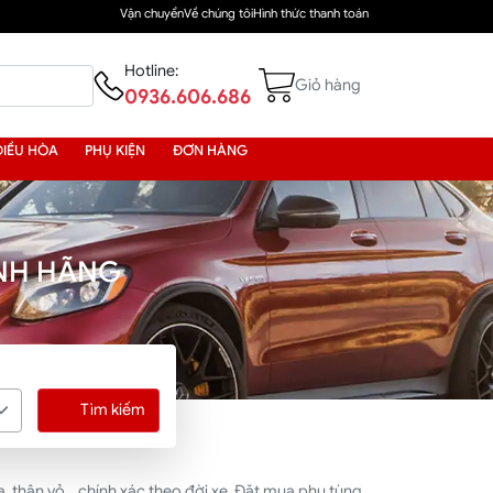
Vận chuyển
Về chúng tôi
Hình thức thanh toán
Hotline:
Giỏ hàng
0936.606.686
ĐIỀU HÒA
PHỤ KIỆN
ĐƠN HÀNG
ÍNH HÃNG
Tìm kiếm
 thân vỏ... chính xác theo đời xe. Đặt mua phụ tùng