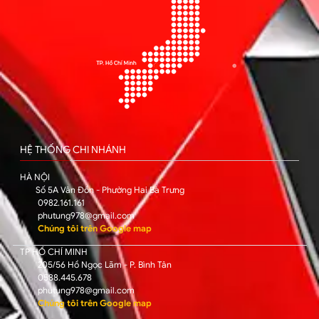
HỆ THỐNG CHI NHÁNH
HÀ NỘI
Số 5A Vân Đồn - Phường Hai Bà Trưng
0982.161.161
phutung978@gmail.com
Chúng tôi trên Google map
TP HỒ CHÍ MINH
205/56 Hồ Ngọc Lãm - P. Bình Tân
0588.445.678
phutung978@gmail.com
Chúng tôi trên Google map