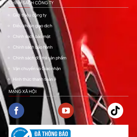
CHÍNH SÁCH CÔNG TY
Giới thiệu công ty
Điều khoản giao dịch
Chính sách bảo mật
Chính sách bảo hành
Chính sách đổi trả sản phẩm
Vận chuyển và Giao nhận
Hình thức thanh toán
MẠNG XÃ HỘI