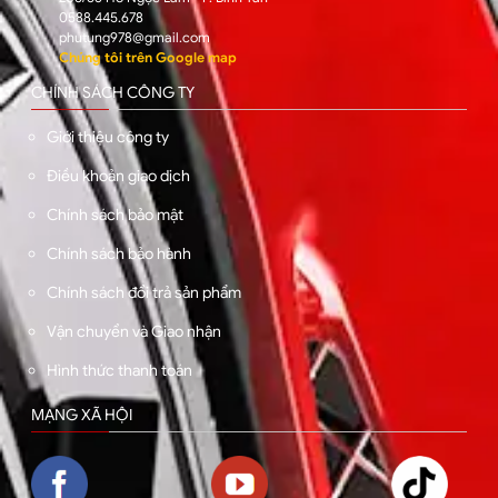
0588.445.678
phutung978@gmail.com
Chúng tôi trên Google map
CHÍNH SÁCH CÔNG TY
Giới thiệu công ty
Điều khoản giao dịch
Chính sách bảo mật
Chính sách bảo hành
Chính sách đổi trả sản phẩm
Vận chuyển và Giao nhận
Hình thức thanh toán
MẠNG XÃ HỘI