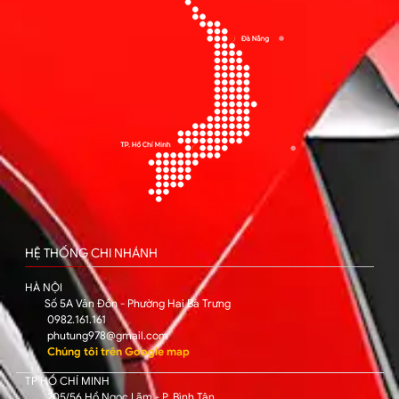
HỆ THỐNG CHI NHÁNH
HÀ NỘI
Số 5A Vân Đồn - Phường Hai Bà Trưng
0982.161.161
phutung978@gmail.com
Chúng tôi trên Google map
TP HỒ CHÍ MINH
205/56 Hồ Ngọc Lãm - P. Bình Tân