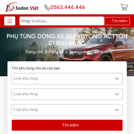
0563.446.446
Tìm kiếm
PHỤ TÙNG DÒNG XE SSANGYONG ACTYON
CHÍNH HÃNG
Trang chủ
Hãng xe
Ssangyong
Actyon
Tìm phụ tùng cho xe của bạn
Loại phụ tùng
Loại phụ tùng
Loại phụ tùng
Tìm kiếm