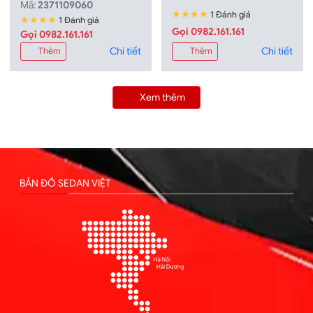
Mã:
2371109060
★★★★
1 Đánh giá
★★★★
1 Đánh giá
Gọi 0982.161.161
Gọi 0982.161.161
Chi tiết
Chi tiết
Thêm
Thêm
Xem thêm
BẢN ĐỒ SEDAN VIỆT