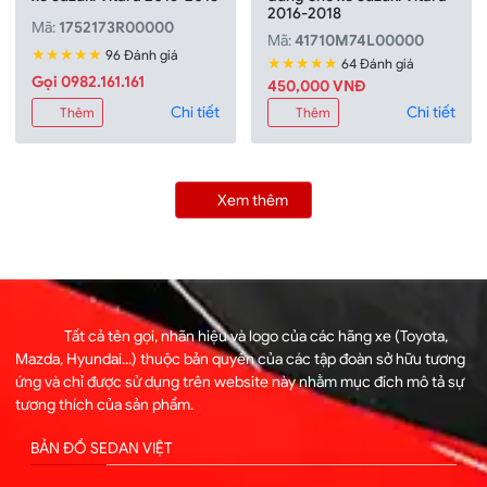
2016-2018
Mã:
1752173R00000
Mã:
41710M74L00000
★★★★★
96 Đánh giá
★★★★★
64 Đánh giá
Gọi 0982.161.161
450,000 VNĐ
Chi tiết
Chi tiết
Thêm
Thêm
Xem thêm
Tất cả tên gọi, nhãn hiệu và logo của các hãng xe (Toyota,
Mazda, Hyundai...) thuộc bản quyền của các tập đoàn sở hữu tương
ứng và chỉ được sử dụng trên website này nhằm mục đích mô tả sự
tương thích của sản phẩm.
BẢN ĐỒ SEDAN VIỆT