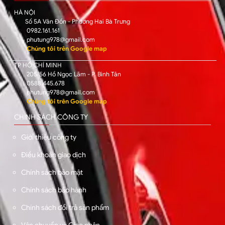
HÀ NỘI
Số 5A Vân Đồn - Phường Hai Bà Trưng
0982.161.161
phutung978@gmail.com
Chúng tôi trên Google map
TP HỒ CHÍ MINH
205/56 Hồ Ngọc Lãm - P. Bình Tân
0588.445.678
phutung978@gmail.com
Chúng tôi trên Google map
CHÍNH SÁCH CÔNG TY
Giới thiệu công ty
Điều khoản giao dịch
Chính sách bảo mật
Chính sách bảo hành
Chính sách đổi trả sản phẩm
Vận chuyển và Giao nhận