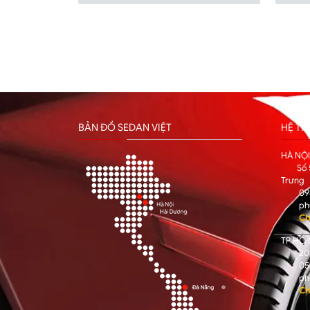
BẢN ĐỒ SEDAN VIỆT
HỆ T
HÀ NỘ
Số 
Trưng
09
ph
Ch
TP HỒ 
205
05
ph
Ch