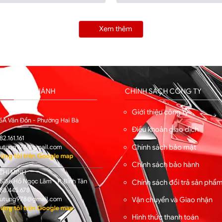
Xem thêm
HỐNG CHI NHÁNH
CHÍNH SÁCH CÔNG TY
I
Giới thiệu công ty
5A Vân Đồn - Phường Hai Bà
Điều khoản giao dịch
82.161.161
Chính sách bảo mật
utung978@gmail.com
úng tôi trên Google map
Chính sách bảo hành
CHÍ MINH
/56 Hồ Ngọc Lãm - P. Bình Tân
Chính sách đổi trả sản phẩ
88.445.678
Vận chuyển và Giao nhận
utung978@gmail.com
úng tôi trên Google map
Hình thức thanh toán