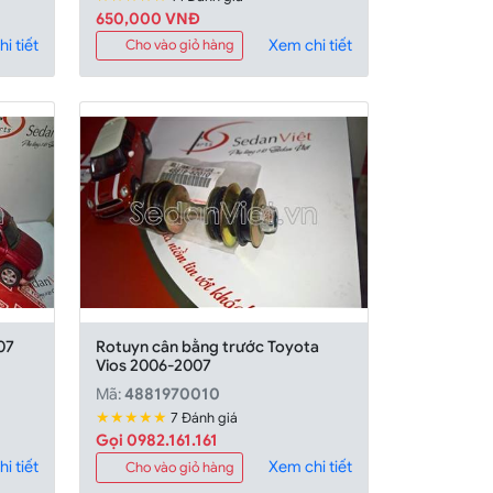
650,000 VNĐ
i tiết
Xem chi tiết
Cho vào giỏ hàng
07
Rotuyn cân bằng trước Toyota
Vios 2006-2007
Mã:
4881970010
★★★★★
7 Đánh giá
Gọi 0982.161.161
i tiết
Xem chi tiết
Cho vào giỏ hàng