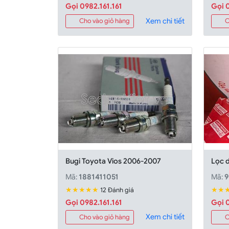
Gọi 0982.161.161
Gọi 0
Xem chi tiết
Cho vào giỏ hàng
C
Bugi Toyota Vios 2006-2007
Lọc 
Mã:
1881411051
Mã:
9
★★★★★
★★
12 Đánh giá
Gọi 0982.161.161
Gọi 0
Xem chi tiết
Cho vào giỏ hàng
C