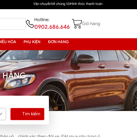
Vận chuyển
Về chúng tôi
Hình thức thanh toán
Hotline:
Giỏ hàng
0902.686.646
ĐIỀU HÒA
PHỤ KIỆN
ĐƠN HÀNG
H HÃNG
Tìm kiếm
hân vỏ... chính xác theo đời xe. Đặt mua phụ tùng ô