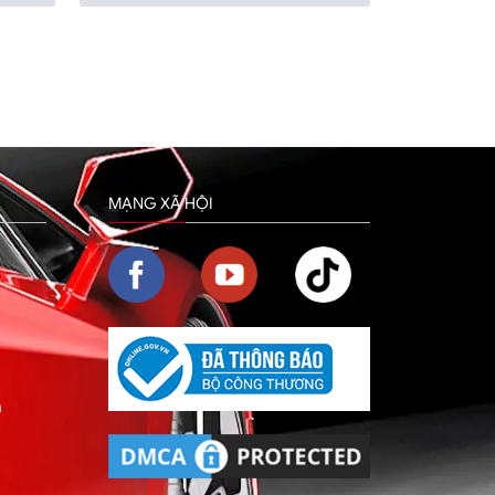
MẠNG XÃ HỘI
m