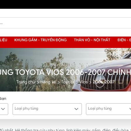
LIỆU
KHUNG GẦM - TRUYỀN ĐỘNG
THÂN VỎ - NỘI THẤT
ĐIỆN - 
ÙNG TOYOTA VIOS 2006-2007 CHÍN
Trang chủ
Hãng xe
Toyota
Vios
2006-2007
 bạn
Loại phụ tùng
Loại phụ tùng
hất. Hệ thống tra cứu phụ tùng, linh kiện máy, gầm, điện, điều hòa, t