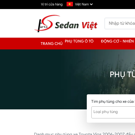
Vị trí cửa hàng
PHỤ TÙNG Ô TÔ
ĐỘNG CƠ - NHIÊN 
TRANG CHỦ
PHỤ T
Tìm phụ tùng cho xe của
Loại phụ tùng
Danh mục phụ tùng xe Toyota Vios 2006-2007 đầy đủ n