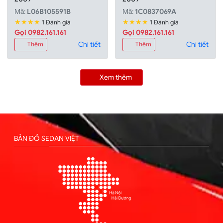
Mã:
L06B105591B
Mã:
1C0837069A
★★★★
★★★★
1 Đánh giá
1 Đánh giá
Gọi 0982.161.161
Gọi 0982.161.161
Chi tiết
Chi tiết
Thêm
Thêm
Xem thêm
BẢN ĐỒ SEDAN VIỆT