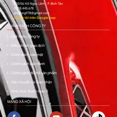
205/56 Hồ Ngọc Lãm - P. Bình Tân
0588.445.678
phutung978@gmail.com
Chúng tôi trên Google map
CHÍNH SÁCH CÔNG TY
Giới thiệu công ty
Điều khoản giao dịch
Chính sách bảo mật
Chính sách bảo hành
Chính sách đổi trả sản phẩm
Vận chuyển và Giao nhận
Hình thức thanh toán
MẠNG XÃ HỘI