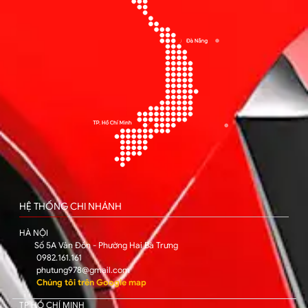
HỆ THỐNG CHI NHÁNH
HÀ NỘI
Số 5A Vân Đồn - Phường Hai Bà Trưng
0982.161.161
phutung978@gmail.com
Chúng tôi trên Google map
TP HỒ CHÍ MINH