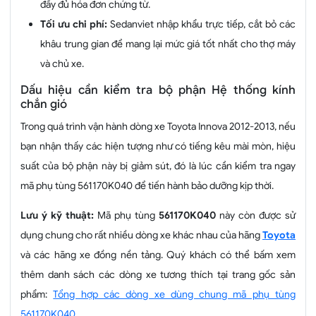
đầy đủ hóa đơn chứng từ.
Tối ưu chi phí:
Sedanviet nhập khẩu trực tiếp, cắt bỏ các
khâu trung gian để mang lại mức giá tốt nhất cho thợ máy
và chủ xe.
Dấu hiệu cần kiểm tra bộ phận Hệ thống kính
chắn gió
Trong quá trình vận hành dòng xe Toyota Innova 2012-2013, nếu
bạn nhận thấy các hiện tượng như có tiếng kêu mài mòn, hiệu
suất của bộ phận này bị giảm sút, đó là lúc cần kiểm tra ngay
mã phụ tùng 561170K040 để tiến hành bảo dưỡng kịp thời.
Lưu ý kỹ thuật:
Mã phụ tùng
561170K040
này còn được sử
dụng chung cho rất nhiều dòng xe khác nhau của hãng
Toyota
và các hãng xe đồng nền tảng. Quý khách có thể bấm xem
thêm danh sách các dòng xe tương thích tại trang gốc sản
phẩm:
Tổng hợp các dòng xe dùng chung mã phụ tùng
561170K040
.