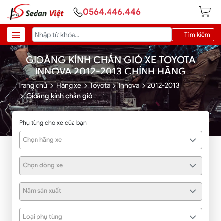
0564.446.446
Tìm kiếm
GIOĂNG KÍNH CHẮN GIÓ XE TOYOTA
INNOVA 2012-2013 CHÍNH HÃNG
Trang chủ
Hãng xe
Toyota
Innova
2012-2013
Gioăng kính chắn gió
Phụ tùng cho xe của bạn
Chọn hãng xe
Chọn dòng xe
Năm sản xuất
Loại phụ tùng