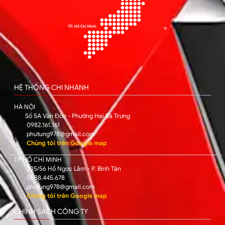
HỆ THỐNG CHI NHÁNH
HÀ NỘI
Số 5A Vân Đồn - Phường Hai Bà Trưng
0982.161.161
phutung978@gmail.com
Chúng tôi trên Google map
TP HỒ CHÍ MINH
205/56 Hồ Ngọc Lãm - P. Bình Tân
0588.445.678
phutung978@gmail.com
Chúng tôi trên Google map
CHÍNH SÁCH CÔNG TY