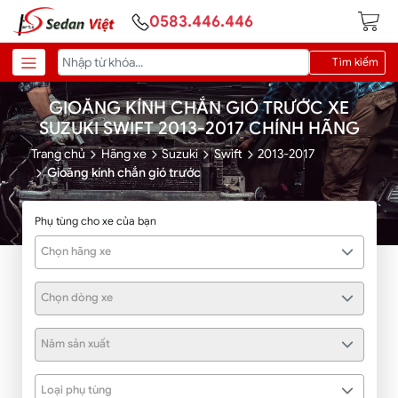
0583.446.446
Tìm kiếm
GIOĂNG KÍNH CHẮN GIÓ TRƯỚC XE
SUZUKI SWIFT 2013-2017 CHÍNH HÃNG
Trang chủ
Hãng xe
Suzuki
Swift
2013-2017
Gioăng kính chắn gió trước
Phụ tùng cho xe của bạn
Chọn hãng xe
Chọn dòng xe
Năm sản xuất
Loại phụ tùng