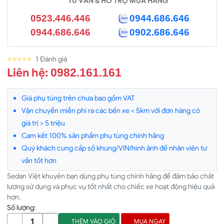
TƯ VẤN & HỖ TRỢ MUA HÀNG
0523.446.446
0944.686.646
0944.686.646
0902.686.646
⭐⭐⭐⭐⭐
1 Đánh giá
Liên hệ:
0982.161.161
Giá phụ tùng trên chưa bao gồm VAT
Vận chuyển miễn phí ra các bến xe < 5km với đơn hàng có
giá trị > 5 triệu
Cam kết 100% sản phẩm phụ tùng chính hãng
Quý khách cung cấp số khung/VIN/hình ảnh để nhân viên tư
vấn tốt hơn
Sedan Việt khuyên bạn dùng phụ tùng chính hãng để đảm bảo chất
lượng sử dụng và phục vụ tốt nhất cho chiếc xe hoạt động hiệu quả
hơn.
Số lượng:
THÊM VÀO GIỎ
MUA NGAY