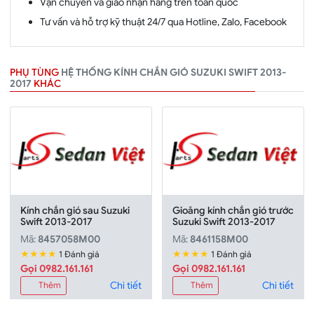
Vận chuyển và giao nhận hàng trên toàn quốc
Tư vấn và hỗ trợ kỹ thuật 24/7 qua Hotline, Zalo, Facebook
PHỤ TÙNG
HỆ THỐNG KÍNH CHẮN GIÓ SUZUKI SWIFT 2013-
2017
KHÁC
Kính chắn gió sau Suzuki
Gioăng kính chắn gió trước
Swift 2013-2017
Suzuki Swift 2013-2017
Mã:
8457058M00
Mã:
8461158M00
★★★★
★★★★
1 Đánh giá
1 Đánh giá
Gọi 0982.161.161
Gọi 0982.161.161
Chi tiết
Chi tiết
Thêm
Thêm