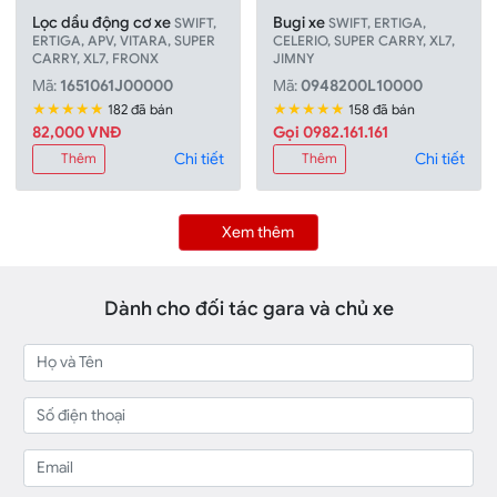
Lọc dầu động cơ xe
Bugi xe
SWIFT,
SWIFT, ERTIGA,
ERTIGA, APV, VITARA, SUPER
CELERIO, SUPER CARRY, XL7,
CARRY, XL7, FRONX
JIMNY
Mã:
1651061J00000
Mã:
0948200L10000
★★★★★
★★★★★
182 đã bán
158 đã bán
82,000 VNÐ
Gọi 0982.161.161
Chi tiết
Chi tiết
Thêm
Thêm
Xem thêm
Dành cho đối tác gara và chủ xe