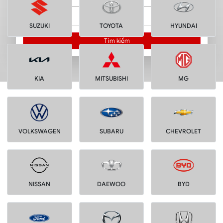
Loại phụ tùng
SUZUKI
TOYOTA
HYUNDAI
Tìm kiếm
KIA
MITSUBISHI
MG
VOLKSWAGEN
SUBARU
CHEVROLET
NISSAN
DAEWOO
BYD