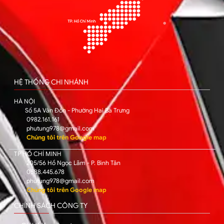
HỆ THỐNG CHI NHÁNH
HÀ NỘI
Số 5A Vân Đồn - Phường Hai Bà Trưng
0982.161.161
phutung978@gmail.com
Chúng tôi trên Google map
TP HỒ CHÍ MINH
205/56 Hồ Ngọc Lãm - P. Bình Tân
0588.445.678
phutung978@gmail.com
Chúng tôi trên Google map
CHÍNH SÁCH CÔNG TY