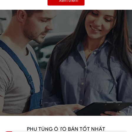
Xem thêm
Phụ tùng đang có ưu đãi hấp dẫn
PHỤ TÙNG Ô TÔ BÁN TỐT NHẤT