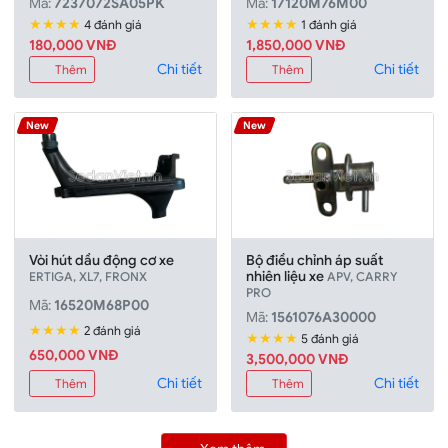
Mã:
7237072SA05PK
Mã:
17120M76M00
★★★★
★★★★
4 đánh giá
1 đánh giá
180,000 VNÐ
1,850,000 VNÐ
Chi tiết
Chi tiết
Thêm
Thêm
New
New
Vòi hút dầu động cơ xe
Bộ điều chỉnh áp suất
nhiên liệu xe
ERTIGA, XL7, FRONX
APV, CARRY
PRO
Mã:
16520M68P00
Mã:
1561076A30000
★★★★
2 đánh giá
★★★★
5 đánh giá
650,000 VNÐ
3,500,000 VNÐ
Chi tiết
Chi tiết
Thêm
Thêm