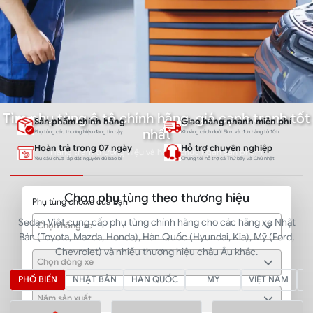
Tìm phụ tùng ô tô chính hãng, giá cạnh tranh tốt
Sản phẩm chính hãng
Giao hàng nhanh miễn phí
nhất
Phụ tùng các thương hiệu đáng tin cậy
Khoảng cách dưới 5km và đơn hàng từ 10tr
Hoàn trả trong 07 ngày
Hỗ trợ chuyên nghiệp
Hàng trăm thương hiệu và hàng chục ngàn sản phẩm
Yêu cầu chưa lắp đặt nguyên đủ bao bì
Chúng tôi hỗ trợ cả Thứ bảy và Chủ nhật
Chọn phụ tùng theo thương hiệu
Phụ tùng cho xe của bạn
Sedan Việt cung cấp phụ tùng chính hãng cho các hãng xe Nhật
Chọn hãng xe
Bản (Toyota, Mazda, Honda), Hàn Quốc (Hyundai, Kia), Mỹ (Ford,
Chevrolet) và nhiều thương hiệu châu Âu khác.
Chọn dòng xe
PHỔ BIẾN
NHẬT BẢN
HÀN QUỐC
MỸ
VIỆT NAM
Năm sản xuất