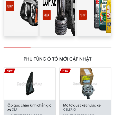
PHỤ TÙNG Ô TÔ MỚI CẬP NHẬT
New
New
Ốp góc chân kính chắn gió
Mô tơ quạt két nước xe
xe
XL7
CELERIO