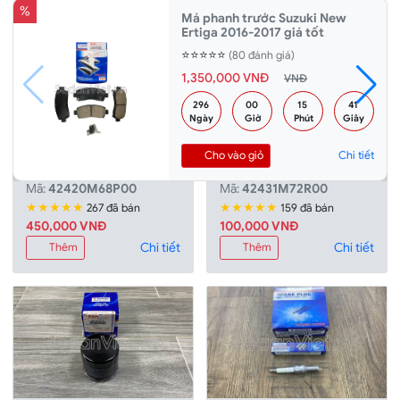
%
Má phanh trước Suzuki New
Ertiga 2016-2017 giá tốt
⭐⭐⭐⭐⭐
(80 đánh giá)
1,350,000 VNĐ
VNĐ
296 
00 
15 
40 
Ngày
Giờ
Phút
Giây
Rotuyn cân bằng trước xe
Cao su ốp cân bằng trước
Cho vào giỏ
Chi tiết
xe
SWIFT, ERTIGA, XL7
SWIFT, ERTIGA, XL7
Mã:
42420M68P00
Mã:
42431M72R00
★★★★★
★★★★★
267 đã bán
159 đã bán
450,000 VNÐ
100,000 VNÐ
Chi tiết
Chi tiết
Thêm
Thêm