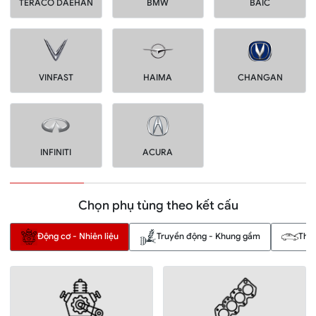
TERACO DAEHAN
BMW
BAIC
VINFAST
HAIMA
CHANGAN
INFINITI
ACURA
Chọn phụ tùng theo kết cấu
Động cơ - Nhiên liệu
Truyền động - Khung gầm
Thân