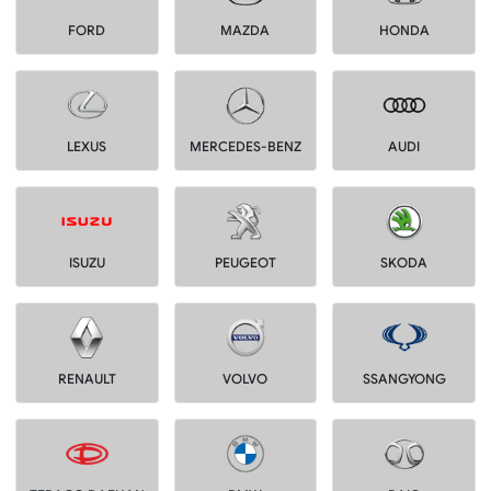
FORD
MAZDA
HONDA
LEXUS
MERCEDES-BENZ
AUDI
ISUZU
PEUGEOT
SKODA
RENAULT
VOLVO
SSANGYONG