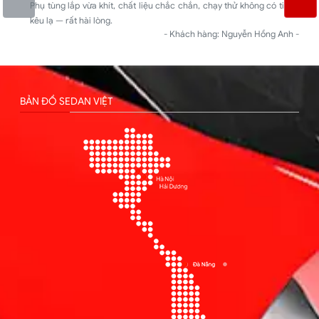
Phụ tùng lắp vừa khít, chất liệu chắc chắn, chạy thử không có tiếng
kêu lạ — rất hài lòng.
- Khách hàng: Nguyễn Hồng Anh -
BẢN ĐỒ SEDAN VIỆT