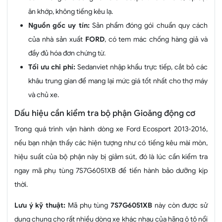
ăn khớp, không tiếng kêu lạ.
Nguồn gốc uy tín:
Sản phẩm đóng gói chuẩn quy cách
của nhà sản xuất
FORD
, có tem mác chống hàng giả và
đầy đủ hóa đơn chứng từ.
Tối ưu chi phí:
Sedanviet nhập khẩu trực tiếp, cắt bỏ các
khâu trung gian để mang lại mức giá tốt nhất cho thợ máy
và chủ xe.
Dấu hiệu cần kiểm tra bộ phận Gioăng động cơ
Trong quá trình vận hành dòng xe Ford Ecosport 2013-2016,
nếu bạn nhận thấy các hiện tượng như có tiếng kêu mài mòn,
hiệu suất của bộ phận này bị giảm sút, đó là lúc cần kiểm tra
ngay mã phụ tùng 7S7G6051XB để tiến hành bảo dưỡng kịp
thời.
Lưu ý kỹ thuật:
Mã phụ tùng
7S7G6051XB
này còn được sử
dụng chung cho rất nhiều dòng xe khác nhau của hãng ô tô nổi