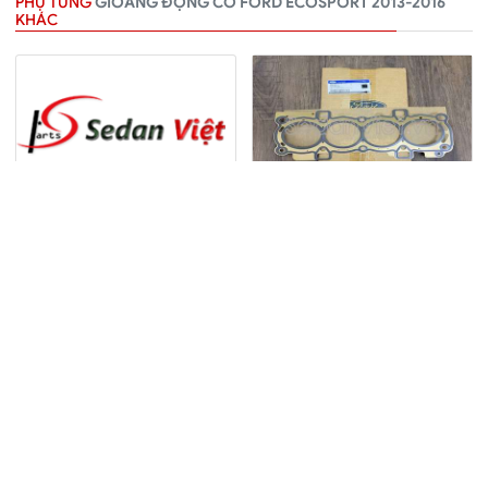
PHỤ TÙNG
GIOĂNG ĐỘNG CƠ FORD ECOSPORT 2013-2016
KHÁC
Gioăng mặt máy dùng cho
Gioăng mặt máy dùng cho
xe Ford Ecosport 2013-
xe Ford Ecosport 2013-
2016
2016
Mã:
UD2G51781
Mã:
7S7G6051XB
★★★★
★★★★
1 Đánh giá
1 Đánh giá
Gọi 0982.161.161
Gọi 0982.161.161
Chi tiết
Chi tiết
Thêm
Thêm