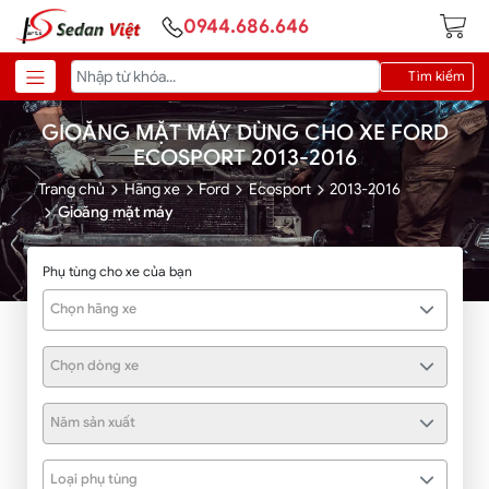
0944.686.646
Tìm kiếm
GIOĂNG MẶT MÁY DÙNG CHO XE FORD
ECOSPORT 2013-2016
Trang chủ
Hãng xe
Ford
Ecosport
2013-2016
Gioăng mặt máy
Phụ tùng cho xe của bạn
Chọn hãng xe
Chọn dòng xe
Năm sản xuất
Loại phụ tùng