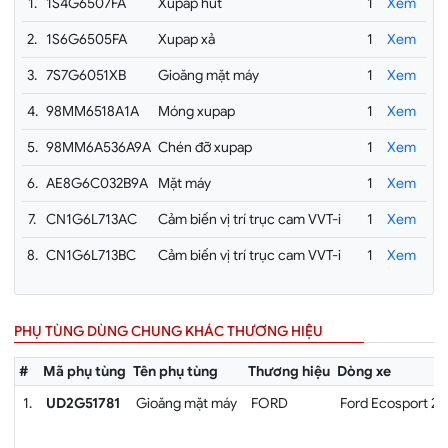
1.
1S4G6507FA
Xupap hút
1
Xem
2.
1S6G6505FA
Xupap xả
1
Xem
3.
7S7G6051XB
Gioăng mặt máy
1
Xem
4.
98MM6518A1A
Móng xupap
1
Xem
5.
98MM6A536A9A
Chén đỡ xupap
1
Xem
6.
AE8G6C032B9A
Mặt máy
1
Xem
7.
CN1G6L713AC
Cảm biến vị trí trục cam VVT-i
1
Xem
8.
CN1G6L713BC
Cảm biến vị trí trục cam VVT-i
1
Xem
PHỤ TÙNG DÙNG CHUNG KHÁC THƯƠNG HIỆU
#
Mã phụ tùng
Tên phụ tùng
Thương hiệu
Dòng xe
1.
UD2G51781
Gioăng mặt máy
FORD
Ford Ecosport 2